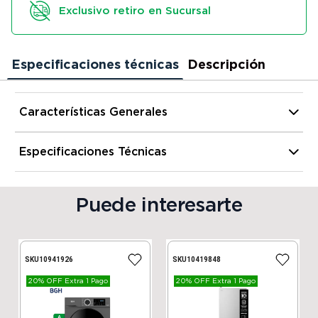
Exclusivo retiro en Sucursal
Especificaciones técnicas
Descripción
Características Generales
Material Interior
Resortes
Especificaciones Técnicas
Alto
30 cm
Modelo
Lexington + Somier Reserve
Puede interesarte
Ancho
140 cm
Plazas
2
SKU
10941926
SKU
10419848
Profundidad
190 cm
Tipo de colchon
Soft Intermedio
20% OFF Extra 1 Pago
20% OFF Extra 1 Pago
Peso
65 kg