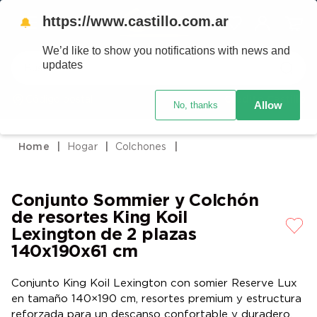
https://www.castillo.com.ar
🔔
We’d like to show you notifications with news and
Buscar
updates
Código postal
Crédito Castillo
Allow
No, thanks
TÉRMINOS MÁS BUSCADOS
1
.
placard
Hogar
Colchones
2
.
heladera
3
.
celulares
Conjunto Sommier y Colchón
4
.
lavarropas
de resortes King Koil
5
.
colchones
Lexington de 2 plazas
140x190x61 cm
6
.
cocina
7
.
moto
Conjunto King Koil Lexington con somier Reserve Lux
en tamaño 140×190 cm, resortes premium y estructura
8
.
aire acondicionado
reforzada para un descanso confortable y duradero.