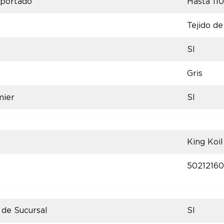
oportado
Hasta 11
Tejido d
SI
Gris
mier
SI
King Koil
5021216
 de Sucursal
SI