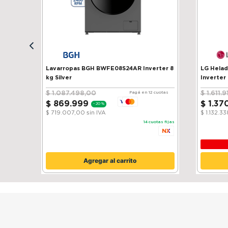
Lavarropas BGH BWFE08S24AR Inverter 8
LG Heladera 
kg Silver
Inverter
$
1
.
087
.
498
,
00
$
1
.
611
.
9
Pagá en 12 cuotas
$
869
.
999
$
1
.
37
-
20 %
$ 719.007,00
sin IVA
$ 1.132.3
14
cuotas fijas
Agregar al carrito