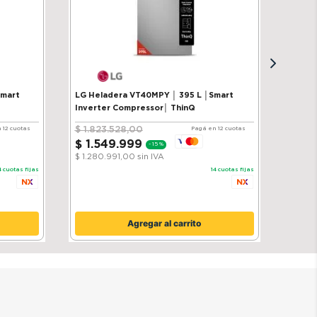
Smart
LG Heladera VT40MPY │ 395 L │Smart
Inverter Compressor│ ThinQ
$
1
.
823
.
528
,
00
 12 cuotas
Pagá en 12 cuotas
$
1
.
549
.
999
-
15 %
$ 1.280.991,00
sin IVA
4
cuotas fijas
14
cuotas fijas
Agregar al carrito