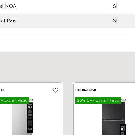
 al NOA
SI
el Pais
SI
848
SKU
10419850
 Extra 1 Pago
20% OFF Extra 1 Pago