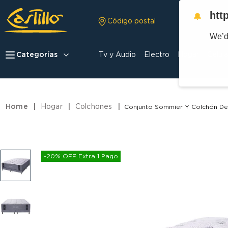
htt
🔔
Código postal
We’d
Categorías
Tv y Audio
Electro
Hogar
Celula
Hogar
Colchones
Conjunto Sommier Y Colchón De 
-20% OFF Extra 1 Pago