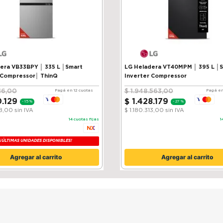
VB33BPY │ 335 L │Smart
LG Heladera VT40MPM │ 395 L │
 Compressor│ ThinQ
Inverter Compressor
16
,
00
$
1
.
948
.
563
,
00
Pagá en 12 cuotas
Pagá en
0
.
129
$
1
.
428
.
179
-
15 %
-
27 %
38,00
sin IVA
$ 1.180.313,00
sin IVA
14
cuotas fijas
1
¡ÚLTIMAS UNIDADES DISPONIBLES!
Agregar al carrito
Agregar al carrito