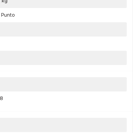
0 kg
e Punto
08