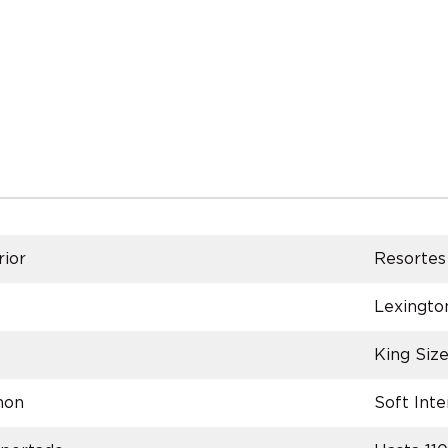
rior
Resortes
Lexingto
King Siz
hon
Soft Int