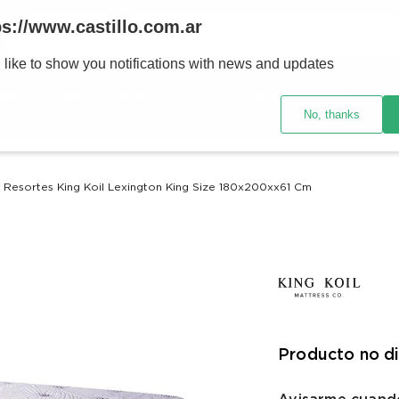
Buscar
ps://www.castillo.com.ar
 like to show you notifications with news and updates
TÉRMINOS MÁS BUSCADOS
res y tecnología
Ventilación
Motos
Ver promociones
1
.
placard
No, thanks
2
.
celulares
3
.
heladera
Resortes King Koil Lexington King Size 180x200xx61 Cm
4
.
lavarropas
5
.
cocina
6
.
colchones
7
.
aire acondicionado
8
.
moto
Producto no d
9
.
sommier
10
.
smart tv