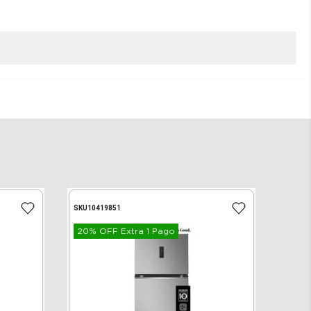
SKU
10419851
20% OFF Extra 1 Pago