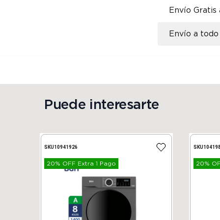
Envío Gratis
Envío a todo 
Puede interesarte
SKU
10941926
SKU
10419
20% OFF Extra 1 Pago
20% OFF