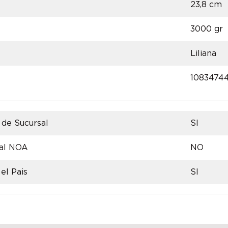
23,8 cm
3000 gr
Liliana
1083474
 de Sucursal
SI
 al NOA
NO
el Pais
SI