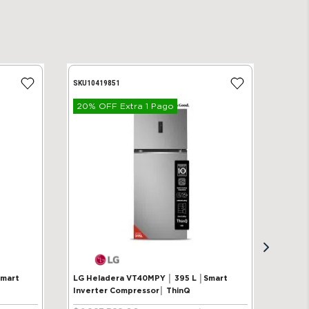
SKU
10419851
20% OFF Extra 1 Pago
Smart
LG Heladera VT40MPY │ 395 L │Smart
Inverter Compressor│ ThinQ