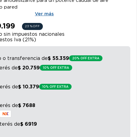
e antideslizante para un potente caudal de aire
 o pared
Ver más
9.199
23 %
OFF
o sin impuestos nacionales
stos Iva (
21
%)
o o transferencia
de
$
55
.
359
20% OFF EXTRA
terés
de
$
20
.
759
10% OFF EXTRA
terés
de
$
10
.
379
10% OFF EXTRA
terés
de
$
7688
nterés
de
$
6919