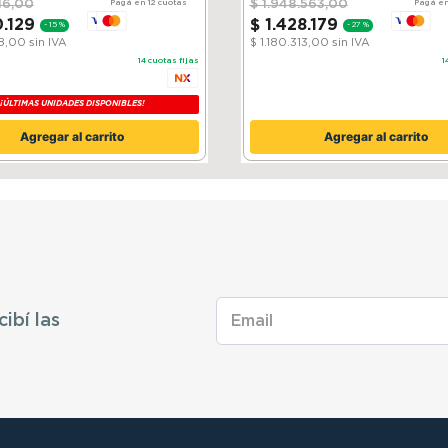
16
,
00
$
1
.
948
.
563
,
00
Pagá en 12 cuotas
Pagá en
0
.
129
$
1
.
428
.
179
-
15 %
-
27 %
38,00
sin IVA
$ 1.180.313,00
sin IVA
14
cuotas fijas
1
¡ÚLTIMAS UNIDADES DISPONIBLES!
Agregar al carrito
Agregar al carrito
cibí las