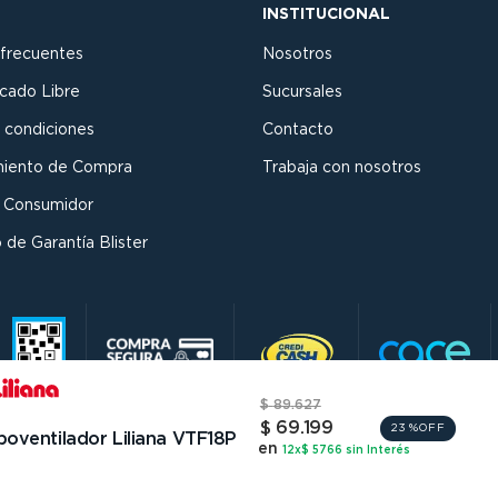
INSTITUCIONAL
 frecuentes
Nosotros
cado Libre
Sucursales
 condiciones
Contacto
miento de Compra
Trabaja con nosotros
l Consumidor
 de Garantía Blister
$
89
.
627
$
69
.
199
23 %
OFF
boventilador Liliana VTF18P
en
12
x
$ 5766
sin Interés