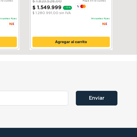
$
1
.
823
.
528
,
00
 12 cuotas
Pagá en 12 cuotas
$
1
.
549
.
999
-
15 %
$ 1.280.991,00
sin IVA
4
cuotas fijas
14
cuotas fijas
Agregar al carrito
Enviar