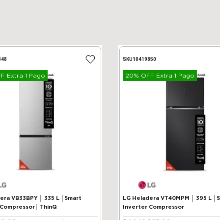
848
SKU
10419850
 Extra 1 Pago
20% OFF Extra 1 Pago
VB33BPY │ 335 L │Smart
LG Heladera VT40MPM │ 395 L │
 Compressor│ ThinQ
Inverter Compressor