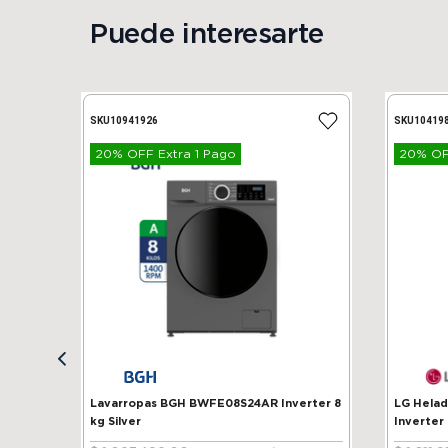
Puede interesarte
SKU
10941926
SKU
10419
20% OFF Extra 1 Pago
20% OFF
Lavarropas BGH BWFE08S24AR Inverter 8
LG Heladera 
kg Silver
Inverter