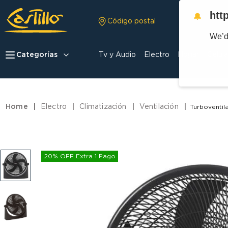
htt
🔔
Código postal
We’d
Categorías
Tv y Audio
Electro
Hogar
Celula
Electro
Climatización
Ventilación
Turboventil
20% OFF Extra 1 Pago