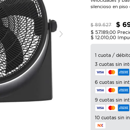
velocidades y bas
silencioso en piso
$ 6
$ 89.627
$ 57.189,00
Preci
$ 12.010,00
Impue
1 cuota / débit
3 cuotas sin in
6 cuotas sin in
9 cuotas sin in
10 cuotas sin i