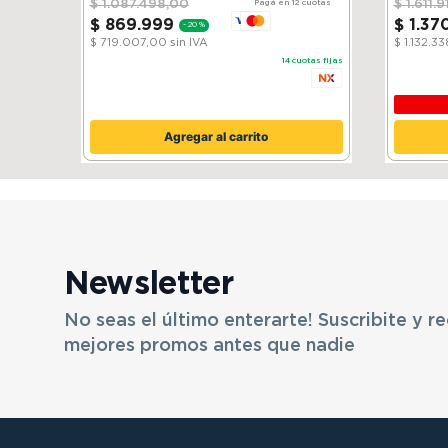
$
1
.
087
.
498
,
00
$
1
.
611
.
9
Pagá en 12 cuotas
$
869
.
999
$
1
.
37
-
20 %
$ 719.007,00
sin IVA
$ 1.132.3
14
cuotas fijas
Agregar al carrito
Newsletter
No seas el último enterarte! Suscribite y re
mejores promos antes que nadie