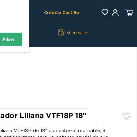
Crédito Castillo
Sucursales
Allow
ador Liliana VTF18P 18"
iliana VTF18P de 18″ con cabezal reclinable, 3