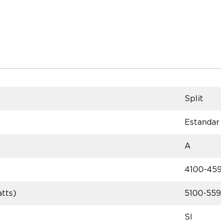
Split
Estandar
A
4100-45
tts)
5100-55
SI