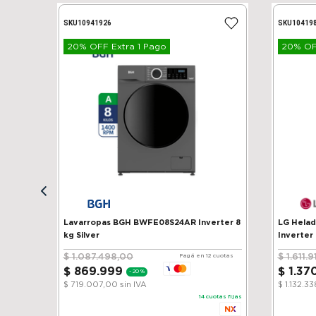
SKU
10941926
SKU
10419
20% OFF Extra 1 Pago
20% OFF
Lavarropas BGH BWFE08S24AR Inverter 8
LG Heladera 
kg Silver
Inverter
$
1
.
087
.
498
,
00
$
1
.
611
.
9
Pagá en 12 cuotas
$
869
.
999
$
1
.
37
-
20 %
$ 719.007,00
sin IVA
$ 1.132.3
14
cuotas fijas