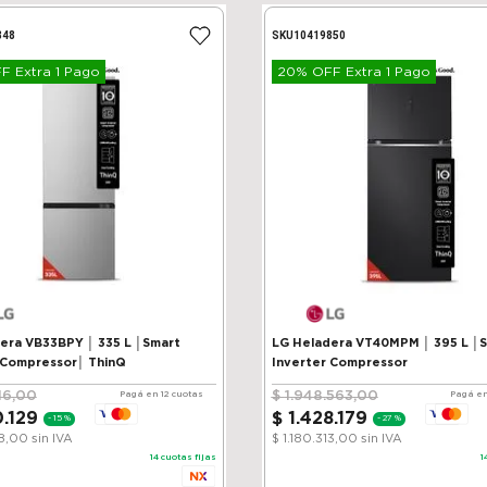
848
SKU
10419850
 Extra 1 Pago
20% OFF Extra 1 Pago
VB33BPY │ 335 L │Smart
LG Heladera VT40MPM │ 395 L │
 Compressor│ ThinQ
Inverter Compressor
16
,
00
$
1
.
948
.
563
,
00
Pagá en 12 cuotas
Pagá en
0
.
129
$
1
.
428
.
179
-
15 %
-
27 %
38,00
sin IVA
$ 1.180.313,00
sin IVA
14
cuotas fijas
1