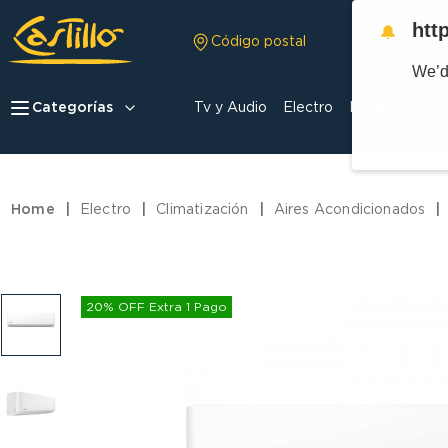
htt
🔔
Código postal
We’d
Categorías
Tv y Audio
Electro
Hogar
Celula
Electro
Climatización
Aires Acondicionados
20% OFF Extra 1 Pago