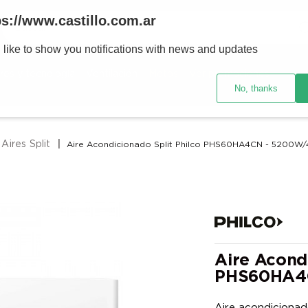
Buscar
ps://www.castillo.com.ar
 like to show you notifications with news and updates
TÉRMINOS MÁS BUSCADOS
res y tecnología
Ventilación
Motos
Ver promociones
1
.
placard
No, thanks
2
.
heladera
3
.
celulares
Aires Split
Aire Acondicionado Split Philco PHS60HA4CN - 5200W/
4
.
lavarropas
5
.
colchones
6
.
cocina
7
.
moto
8
.
aire acondicionado
Aire Acondi
PHS60HA4C
9
.
bicicleta
10
.
sommier
Aire acondicionad