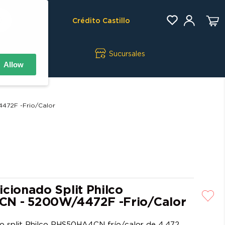
Crédito Castillo
Sucursales
Allow
4472F -Frio/Calor
cionado Split Philco
N - 5200W/4472F -Frio/Calor
o split Philco PHS50HA4CN frío/calor de 4.472