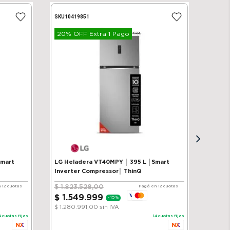
SKU
10419851
20% OFF Extra 1 Pago
Smart
LG Heladera VT40MPY │ 395 L │Smart
Inverter Compressor│ ThinQ
$
1
.
823
.
528
,
00
 12 cuotas
Pagá en 12 cuotas
$
1
.
549
.
999
-
15 %
$ 1.280.991,00
sin IVA
4
cuotas fijas
14
cuotas fijas