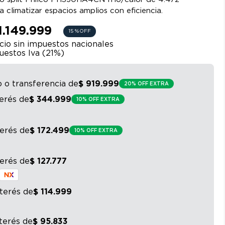
ra climatizar espacios amplios con eficiencia.
1.149.999
15 %
OFF
io sin impuestos nacionales
uestos Iva (
21
%)
o o transferencia
de
$
919
.
999
20% OFF EXTRA
terés
de
$
344
.
999
10% OFF EXTRA
terés
de
$
172
.
499
10% OFF EXTRA
terés
de
$
127
.
777
nterés
de
$
114
.
999
nterés
de
$
95
.
833