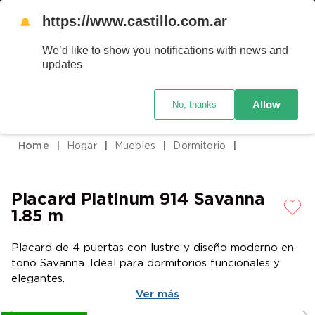
https://www.castillo.com.ar
🔔
We’d like to show you notifications with news and
Buscar
updates
Código postal
Crédito Castillo
Allow
No, thanks
TÉRMINOS MÁS BUSCADOS
1
.
placard
Hogar
Muebles
Dormitorio
2
.
heladera
3
.
celulares
Placard Platinum 914 Savanna
4
.
lavarropas
1.85 m
5
.
cocina
Placard de 4 puertas con lustre y diseño moderno en
6
.
colchones
tono Savanna. Ideal para dormitorios funcionales y
7
.
aire acondicionado
elegantes.
Ver más
8
.
moto