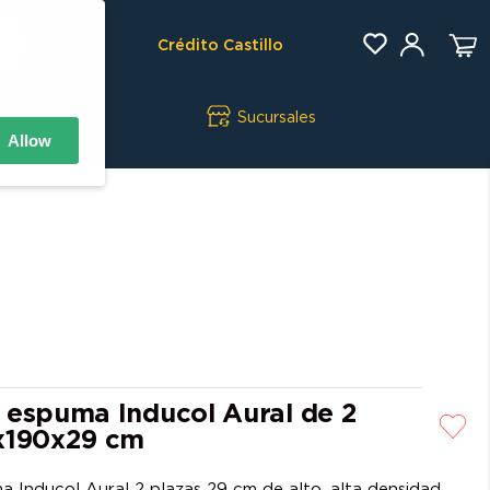
Crédito Castillo
Sucursales
Allow
 espuma Inducol Aural de 2
x190x29 cm
ral 2 plazas 29 cm de alto, alta densidad