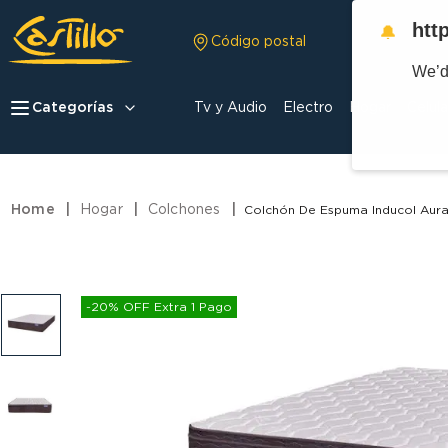
htt
🔔
Código postal
We’d
Categorías
Tv y Audio
Electro
Hogar
Celula
Hogar
Colchones
Colchón De Espuma Inducol Aura
-20% OFF Extra 1 Pago