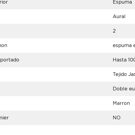
rior
Espuma
Aural
2
hon
espuma e
oportado
Hasta 10
Tejido Ja
Doble eu
Marron
mier
NO