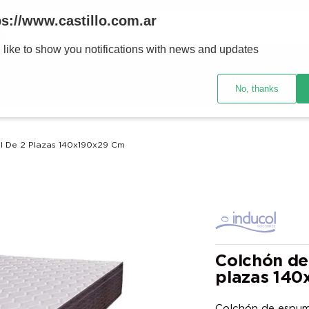
Buscar
ps://www.castillo.com.ar
 like to show you notifications with news and updates
TÉRMINOS MÁS BUSCADOS
res y tecnología
Ventilación
Motos
Ver promociones
1
.
placard
No, thanks
2
.
heladera
3
.
celulares
l De 2 Plazas 140x190x29 Cm
4
.
lavarropas
5
.
colchones
6
.
cocina
7
.
moto
8
.
aire acondicionado
Colchón de
plazas 140
9
.
bicicleta
10
.
sommier
Colchón de espuma Inducol Au