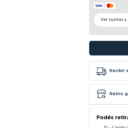
Ver cuotas y
Recibir 
Retiro g
Podés retir