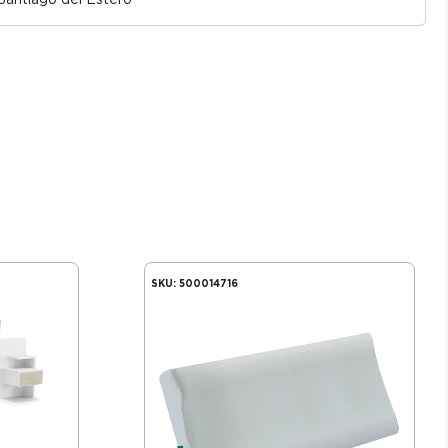
o Santiago del Estero
SKU:
500014716