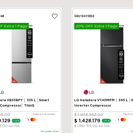
848
SKU
10419850
 Extra 1 Pago
20% OFF Extra 1 Pago
VB33BPY │ 335 L │Smart
LG Heladera VT40MPM │ 395 L │
 Compressor│ ThinQ
Inverter Compressor
16
,
00
$
1
.
948
.
563
,
00
Pagá en 12 cuotas
Pagá en
0
.
129
$
1
.
428
.
179
-
15 %
-
27 %
38,00
sin IVA
$ 1.180.313,00
sin IVA
14
cuotas fijas
1