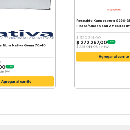
Respaldo Kappesberg G290-BR Blanco 2
Plazas/Queen con 2 Mesitas I
$
320.314,00
$
272.267,00
-
15
%
 fibra Nativa Gema 70x40
$
225.014,05
sin IVA
Agregar al carrito
0
,00
-
15
%
sin IVA
Agregar al carrito