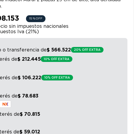
.
08.153
15 %
OFF
cio sin impuestos nacionales
uestos Iva (
21
%)
o o transferencia
de
$
566
.
522
20% OFF EXTRA
terés
de
$
212
.
445
10% OFF EXTRA
terés
de
$
106
.
222
10% OFF EXTRA
terés
de
$
78
.
683
nterés
de
$
70
.
815
nterés
de
$
59
.
012