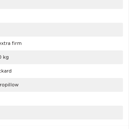
xtra firm
0 kg
ckard
ropillow