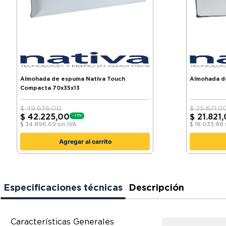
Almohada de espuma Nativa Touch
Almohada de
Compacta 70x35x13
$
49.676,00
$
25.671,0
$
42.225,00
$
21.821
-
15
%
$
34.896,69
sin IVA
$
18.033,88
Agregar al carrito
Especificaciones técnicas
Descripción
Características Generales