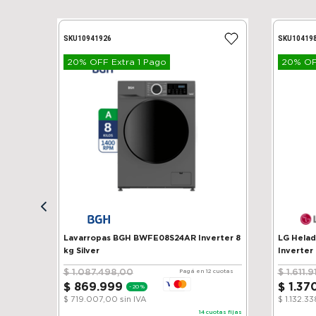
SKU
10941926
SKU
10419
20% OFF Extra 1 Pago
20% OFF
Lavarropas BGH BWFE08S24AR Inverter 8
LG Heladera 
kg Silver
Inverter
$
1
.
087
.
498
,
00
$
1
.
611
.
9
Pagá en 12 cuotas
$
869
.
999
$
1
.
37
-
20 %
$ 719.007,00
sin IVA
$ 1.132.3
14
cuotas fijas