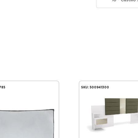
10 - Castill
785
SKU:
500941300