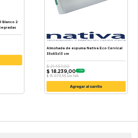
ntegradas
Almohada de espuma Nativa Eco Cervical
35x65x13 cm
$
21.457,00
$
18.239,00
-
15
%
$
15.073,55
sin IVA
Agregar al carrito