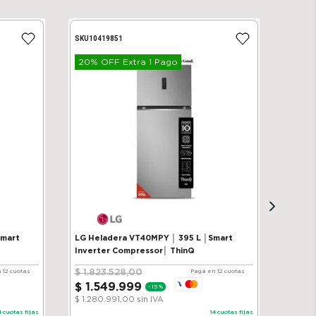
SKU
10419851
20% OFF Extra 1 Pago
Smart
LG Heladera VT40MPY │ 395 L │Smart
Inverter Compressor│ ThinQ
$
1
.
823
.
528
,
00
 12 cuotas
Pagá en 12 cuotas
$
1
.
549
.
999
-
15 %
$ 1.280.991,00
sin IVA
4
cuotas fijas
14
cuotas fijas