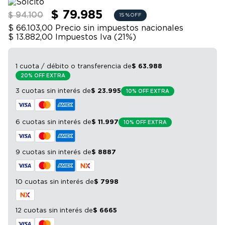
9
.
bicicleta
$ 79.985
$ 94.100
15 %
OFF
10
.
sommier
$ 66.103,00
Precio sin impuestos nacionales
$ 13.882,00
Impuestos Iva (
21
%)
1 cuota / débito o transferencia
de
$
63
.
988
20% OFF EXTRA
3 cuotas sin interés
de
$
23
.
995
10% OFF EXTRA
6 cuotas sin interés
de
$
11
.
997
10% OFF EXTRA
9 cuotas sin interés
de
$
8887
10 cuotas sin interés
de
$
7998
12 cuotas sin interés
de
$
6665