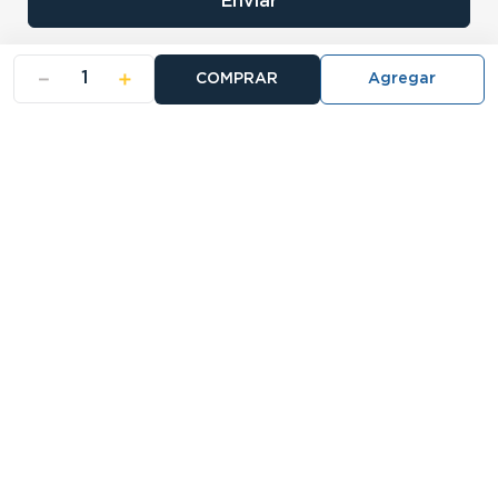
Enviar
－
＋
COMPRAR
- NOSOTROS
- NUESTRAS SUCURSALES
- CERTIFICADO DE GARANTIA BLISTER
Buscá tu sucursal:
27 Sucursales
Atención telefónica:
0810-888-5678
Llamanos de 9 a 18hs.