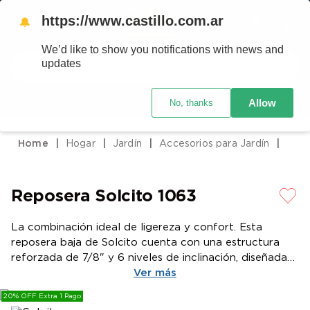
https://www.castillo.com.ar
🔔
We’d like to show you notifications with news and
Buscar
updates
Código postal
Crédito Castillo
Allow
No, thanks
TÉRMINOS MÁS BUSCADOS
1
.
placard
Hogar
Jardín
Accesorios para Jardín
2
.
heladera
3
.
celulares
Reposera Solcito 1063
4
.
lavarropas
5
.
cocina
La combinación ideal de ligereza y confort. Esta
reposera baja de Solcito cuenta con una estructura
6
.
colchones
reforzada de 7/8" y 6 niveles de inclinación, diseñada
7
.
aire acondicionado
especialmente para quienes buscan una postura
Ver más
relajada y cercana al suelo, ideal para la playa o el
8
.
moto
20% OFF Extra 1 Pago
borde de la piscina.