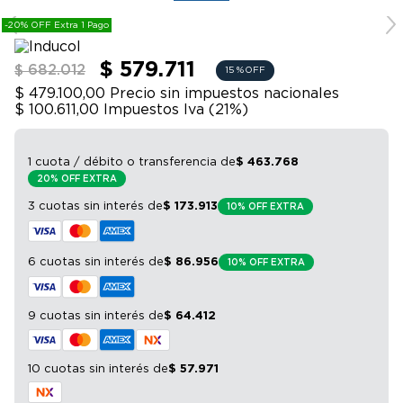
9
.
bicicleta
-20% OFF Extra 1 Pago
10
.
sommier
$ 579.711
$ 682.012
15 %
OFF
$ 479.100,00
Precio sin impuestos nacionales
$ 100.611,00
Impuestos Iva (
21
%)
1 cuota / débito o transferencia
de
$
463
.
768
20% OFF EXTRA
3 cuotas sin interés
de
$
173
.
913
10% OFF EXTRA
6 cuotas sin interés
de
$
86
.
956
10% OFF EXTRA
9 cuotas sin interés
de
$
64
.
412
10 cuotas sin interés
de
$
57
.
971