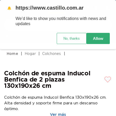
https://www.castillo.com.ar
🔔
We’d like to show you notifications with news and
Buscar
updates
Código postal
Crédito Castillo
Allow
No, thanks
TÉRMINOS MÁS BUSCADOS
1
.
placard
Hogar
Colchones
2
.
heladera
3
.
celulares
Colchón de espuma Inducol
4
.
lavarropas
Benfica de 2 plazas
5
.
colchones
130x190x26 cm
6
.
cocina
Colchón de espuma Inducol Benfica 130x190x26 cm.
7
.
moto
Alta densidad y soporte firme para un descanso
óptimo.
8
.
aire acondicionado
Ver más