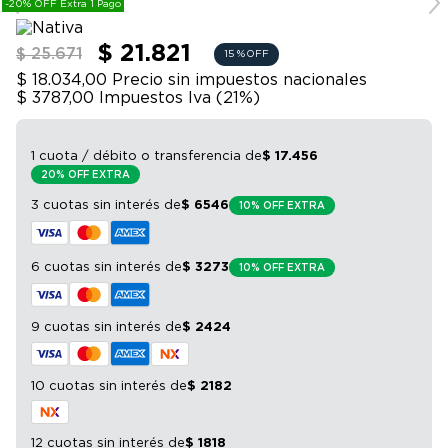
-20% OFF Extra 1 Pago
9
.
sommier
10
.
smart tv
$ 21.821
$ 25.671
15 %
OFF
$ 18.034,00
Precio sin impuestos nacionales
$ 3787,00
Impuestos Iva (
21
%)
1 cuota / débito o transferencia
de
$
17
.
456
20% OFF EXTRA
3 cuotas sin interés
de
$
6546
10% OFF EXTRA
6 cuotas sin interés
de
$
3273
10% OFF EXTRA
9 cuotas sin interés
de
$
2424
10 cuotas sin interés
de
$
2182
12 cuotas sin interés
de
$
1818