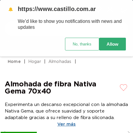
https://www.castillo.com.ar
🔔
We’d like to show you notifications with news and
Buscar
updates
Código postal
Crédito Castillo
Allow
No, thanks
TÉRMINOS MÁS BUSCADOS
1
.
placard
Hogar
Almohadas
2
.
celulares
3
.
heladera
Almohada de fibra Nativa
4
.
lavarropas
Gema 70x40
5
.
cocina
Experimenta un descanso excepcional con la almohada
6
.
colchones
Nativa Gema, que ofrece suavidad y soporte
7
.
aire acondicionado
adaptable gracias a su relleno de fibra siliconada.
Ver más
8
.
moto