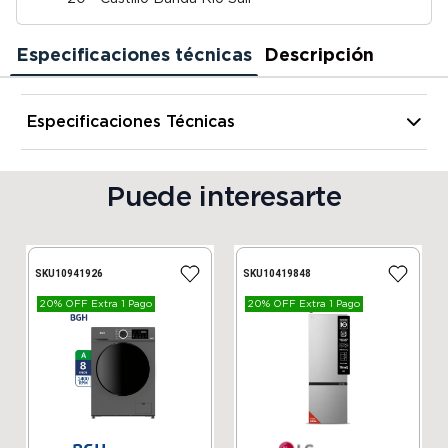
Especificaciones técnicas
Descripción
Especificaciones Técnicas
Alto
8 cm
Puede interesarte
Ancho
24 cm
SKU
10941926
SKU
10419848
Profundidad
30 cm
20% OFF Extra 1 Pago
20% OFF Extra 1 Pago
Peso
1.2 kg
Marca
Lipari