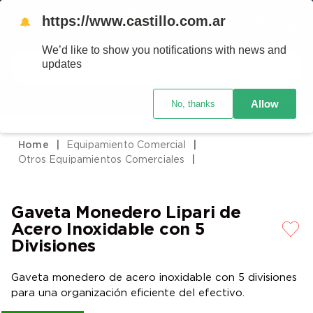
https://www.castillo.com.ar
🔔
We’d like to show you notifications with news and
Buscar
updates
Código postal
Crédito Castillo
Allow
No, thanks
TÉRMINOS MÁS BUSCADOS
1
.
placard
Equipamiento Comercial
2
.
heladera
Otros Equipamientos Comerciales
3
.
celulares
4
.
lavarropas
Gaveta Monedero Lipari de
5
.
colchones
Acero Inoxidable con 5
Divisiones
6
.
cocina
7
.
moto
Gaveta monedero de acero inoxidable con 5 divisiones
para una organización eficiente del efectivo.
8
.
aire acondicionado