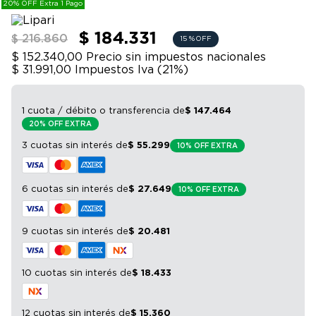
20% OFF Extra 1 Pago
9
.
bicicleta
10
.
sommier
$ 184.331
$ 216.860
15 %
OFF
$ 152.340,00
Precio sin impuestos nacionales
$ 31.991,00
Impuestos Iva (
21
%)
1 cuota / débito o transferencia
de
$
147
.
464
20% OFF EXTRA
3 cuotas sin interés
de
$
55
.
299
10% OFF EXTRA
6 cuotas sin interés
de
$
27
.
649
10% OFF EXTRA
9 cuotas sin interés
de
$
20
.
481
10 cuotas sin interés
de
$
18
.
433
12 cuotas sin interés
de
$
15
.
360