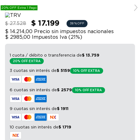
9
.
bicicleta
routers, consolas de juegos y más.
20% OFF Extra 1 Pago
10
.
sommier
$ 17.199
$ 27.528
38 %
OFF
$ 14.214,00
Precio sin impuestos nacionales
$ 2985,00
Impuestos Iva (
21
%)
1 cuota / débito o transferencia
de
$
13
.
759
20% OFF EXTRA
3 cuotas sin interés
de
$
5159
10% OFF EXTRA
6 cuotas sin interés
de
$
2579
10% OFF EXTRA
9 cuotas sin interés
de
$
1911
10 cuotas sin interés
de
$
1719