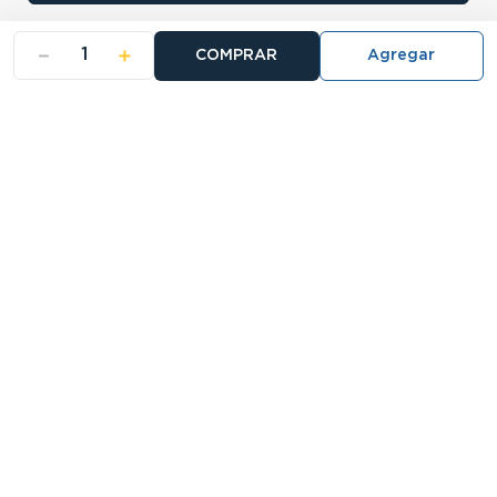
－
＋
COMPRAR
- NOSOTROS
- NUESTRAS SUCURSALES
- CERTIFICADO DE GARANTIA BLISTER
Buscá tu sucursal:
27 Sucursales
Atención telefónica:
0810-888-5678
Llamanos de 9 a 18hs.