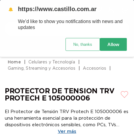
https://www.castillo.com.ar
🔔
We’d like to show you notifications with news and
Buscar
updates
Código postal
Crédito Castillo
Allow
No, thanks
TÉRMINOS MÁS BUSCADOS
1
.
placard
Celulares y Tecnología
2
.
heladera
Gaming, Streaming y Accesorios
Accesorios
3
.
celulares
4
.
lavarropas
PROTECTOR DE TENSION TRV
5
.
colchones
PROTECH E 105000006
6
.
cocina
El Protector de Tensión TRV Protech E 105000006 es
7
.
moto
una herramienta esencial para la protección de
dispositivos electrónicos sensibles, como PCs, TVs
8
.
aire acondicionado
LED/LCD, equipos de audio, microondas, módems,
Ver más