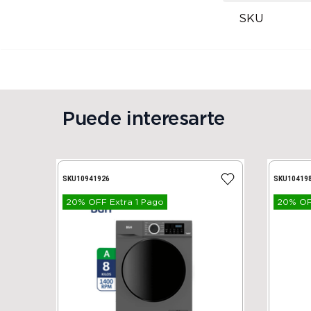
SKU
Puede interesarte
SKU
10941926
SKU
10419
20% OFF Extra 1 Pago
20% OFF