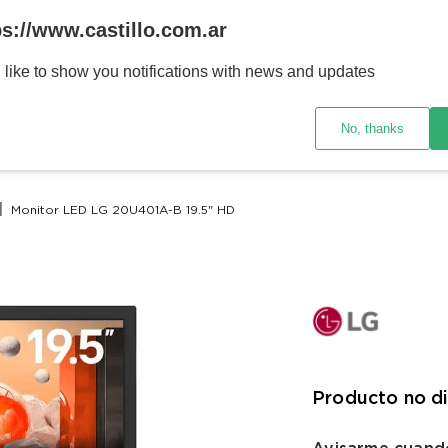
Buscar
ps://www.castillo.com.ar
 like to show you notifications with news and updates
TÉRMINOS MÁS BUSCADOS
res y tecnología
Ventilación
Motos
Ver promociones
1
.
placard
No, thanks
2
.
heladera
3
.
celulares
Monitor LED LG 20U401A-B 19.5" HD
4
.
lavarropas
5
.
cocina
6
.
colchones
7
.
aire acondicionado
8
.
moto
Producto no d
9
.
bicicleta
10
.
sommier