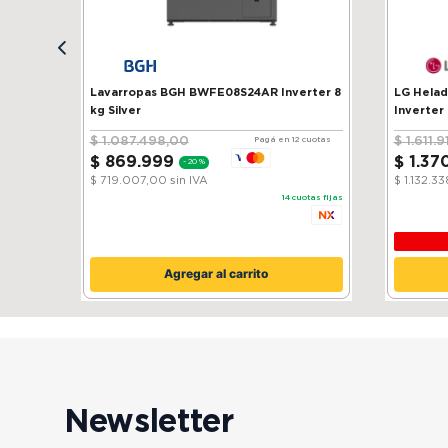
Lavarropas BGH BWFE08S24AR Inverter 8
LG Heladera 
kg Silver
Inverter
$
1
.
087
.
498
,
00
$
1
.
611
.
9
Pagá en 12 cuotas
$
869
.
999
$
1
.
37
-
20 %
$ 719.007,00
sin IVA
$ 1.132.3
14
cuotas fijas
Agregar al carrito
Newsletter