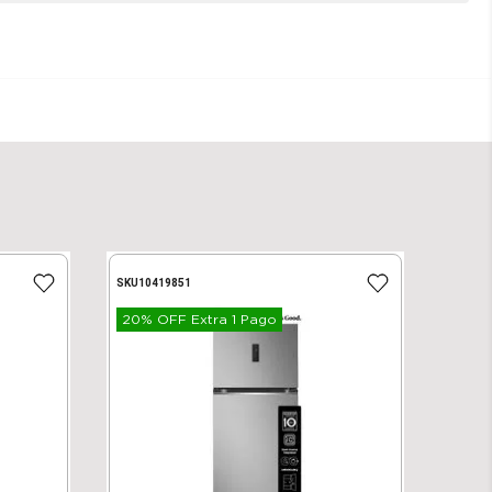
SKU
10419851
20% OFF Extra 1 Pago