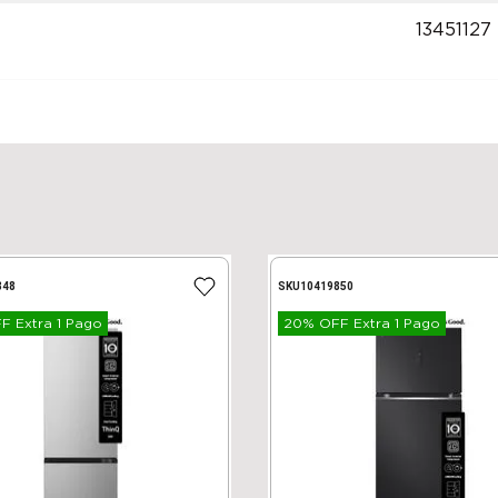
13451127
848
SKU
10419850
 Extra 1 Pago
20% OFF Extra 1 Pago