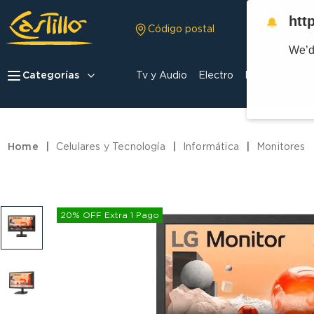
htt
🔔
Código postal
We’d
Categorías
Tv y Audio
Electro
Hogar
Celula
Celulares y Tecnología
Informática
Monitores
20% OFF Extra 1 Pago