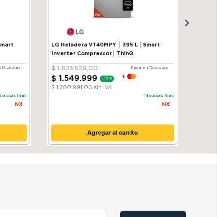
Smart
LG Heladera VT40MPY │ 395 L │Smart
Inverter Compressor│ ThinQ
$
1
.
823
.
528
,
00
 12 cuotas
Pagá en 12 cuotas
$
1
.
549
.
999
-
15 %
$ 1.280.991,00
sin IVA
4
cuotas fijas
14
cuotas fijas
Agregar al carrito