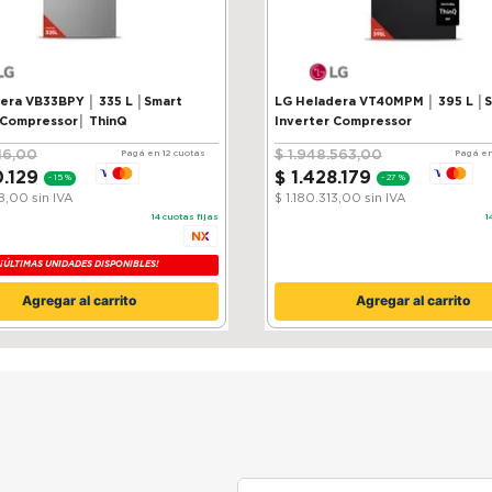
VB33BPY │ 335 L │Smart
LG Heladera VT40MPM │ 395 L │
 Compressor│ ThinQ
Inverter Compressor
16
,
00
$
1
.
948
.
563
,
00
Pagá en 12 cuotas
Pagá en
0
.
129
$
1
.
428
.
179
-
15 %
-
27 %
38,00
sin IVA
$ 1.180.313,00
sin IVA
14
cuotas fijas
1
¡ÚLTIMAS UNIDADES DISPONIBLES!
Agregar al carrito
Agregar al carrito