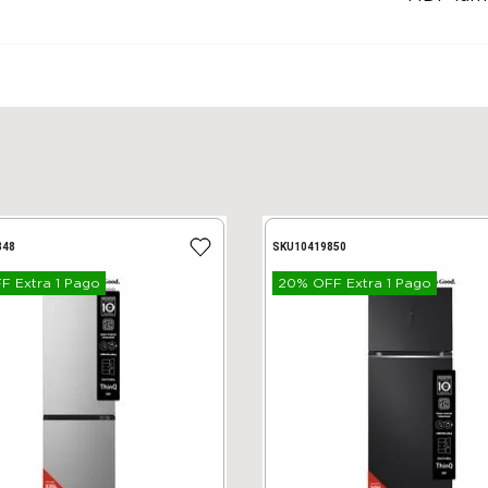
848
SKU
10419850
 Extra 1 Pago
20% OFF Extra 1 Pago