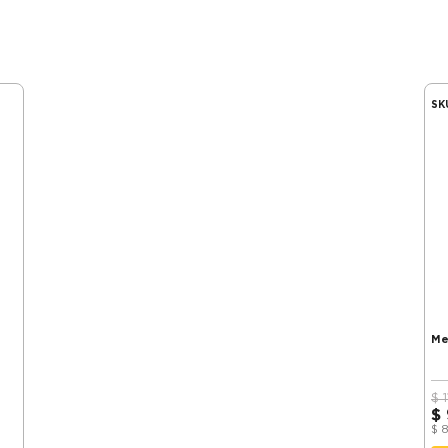
SK
Me
$
$
$
8