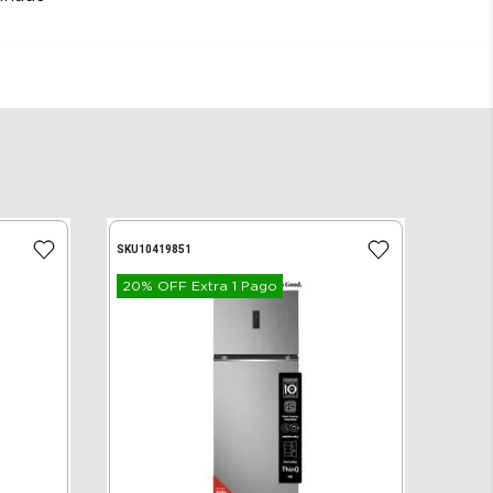
SKU
10419851
20% OFF Extra 1 Pago