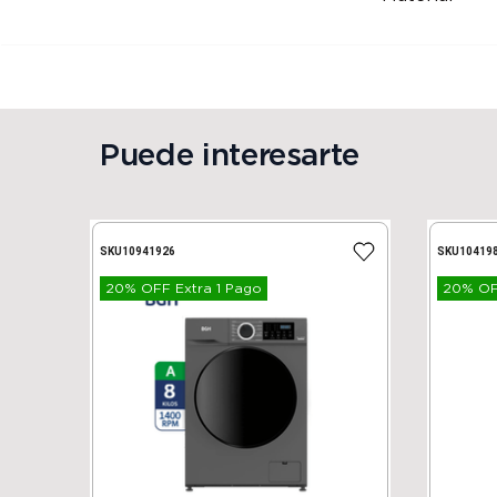
Puede interesarte
SKU
10941926
SKU
10419
20% OFF Extra 1 Pago
20% OFF