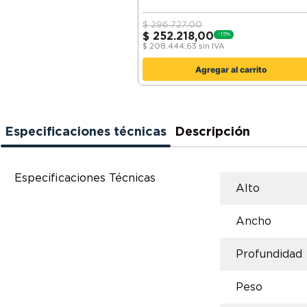
$
296.727,00
$
252.218,00
-
15
%
$
208.444,63
sin IVA
Agregar al carrito
Especificaciones técnicas
Descripción
Especificaciones Técnicas
Alto
Ancho
Profundidad
Peso