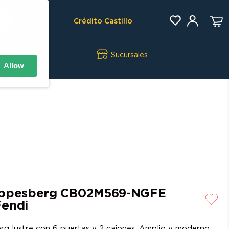
Crédito Castillo
Sucursales
Allow
appesberg CB02M569-NGFE
Fendi
g lustre con 6 puertas y 2 cajones. Amplio y moderno.