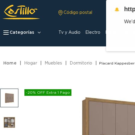
htt
🔔
Código postal
We’d
Categorías
Tv y Audio
Electro
Hogar
Celula
Hogar
Muebles
Dormitorio
Placard Kappesbe
-20% OFF Extra 1 Pago