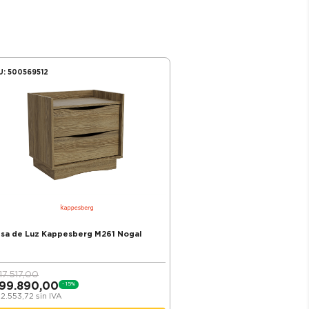
U:
500569512
sa de Luz Kappesberg M261 Nogal
117.517,00
99.890,00
-
15
%
2.553,72
sin IVA