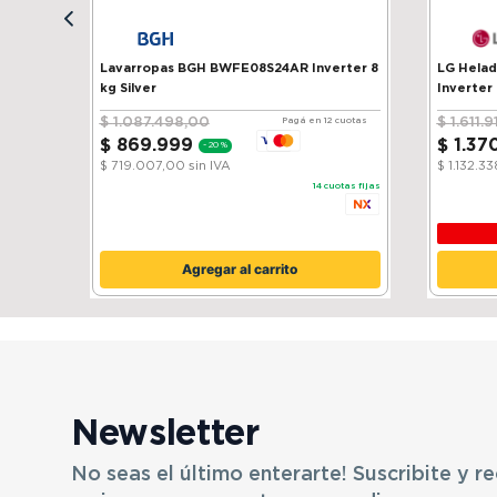
Lavarropas BGH BWFE08S24AR Inverter 8
LG Heladera 
kg Silver
Inverter
$
1
.
087
.
498
,
00
$
1
.
611
.
9
Pagá en 12 cuotas
$
869
.
999
$
1
.
37
-
20 %
$ 719.007,00
sin IVA
$ 1.132.3
14
cuotas fijas
Agregar al carrito
Newsletter
No seas el último enterarte! Suscribite y re