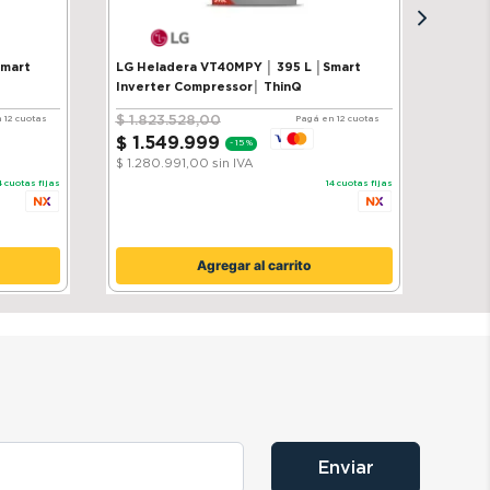
Smart
LG Heladera VT40MPY │ 395 L │Smart
Inverter Compressor│ ThinQ
$
1
.
823
.
528
,
00
 12 cuotas
Pagá en 12 cuotas
$
1
.
549
.
999
-
15 %
$ 1.280.991,00
sin IVA
4
cuotas fijas
14
cuotas fijas
Agregar al carrito
Enviar