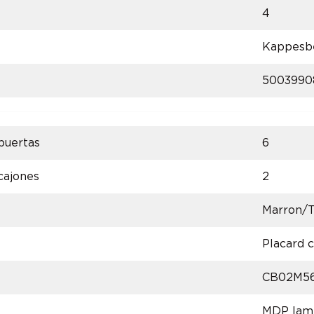
4
Kappesb
5003990
puertas
6
cajones
2
Marron/
Placard c
CB02M5
MDP lam