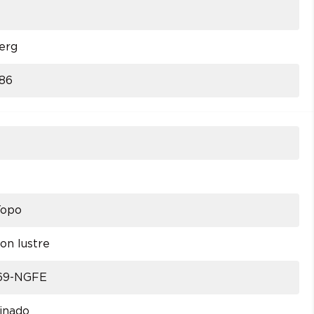
erg
86
Topo
on lustre
69-NGFE
inado