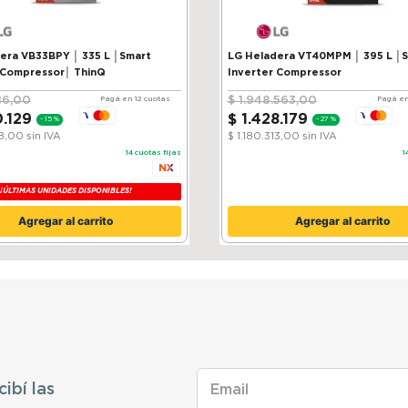
VB33BPY │ 335 L │Smart
LG Heladera VT40MPM │ 395 L │
 Compressor│ ThinQ
Inverter Compressor
16
,
00
$
1
.
948
.
563
,
00
Pagá en 12 cuotas
Pagá en
0
.
129
$
1
.
428
.
179
-
15 %
-
27 %
38,00
sin IVA
$ 1.180.313,00
sin IVA
14
cuotas fijas
1
¡ÚLTIMAS UNIDADES DISPONIBLES!
Agregar al carrito
Agregar al carrito
cibí las