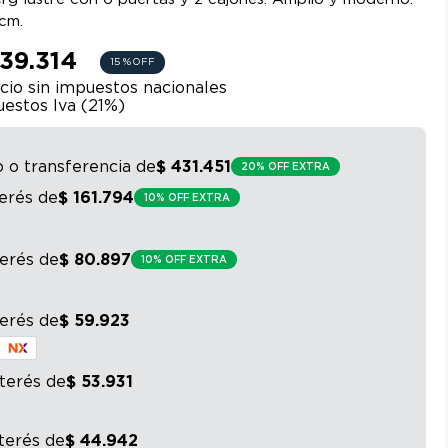
cm.
539.314
15 %
OFF
cio sin impuestos nacionales
estos Iva (
21
%)
o o transferencia
de
$
431
.
451
20% OFF EXTRA
terés
de
$
161
.
794
10% OFF EXTRA
terés
de
$
80
.
897
10% OFF EXTRA
terés
de
$
59
.
923
nterés
de
$
53
.
931
nterés
de
$
44
.
942