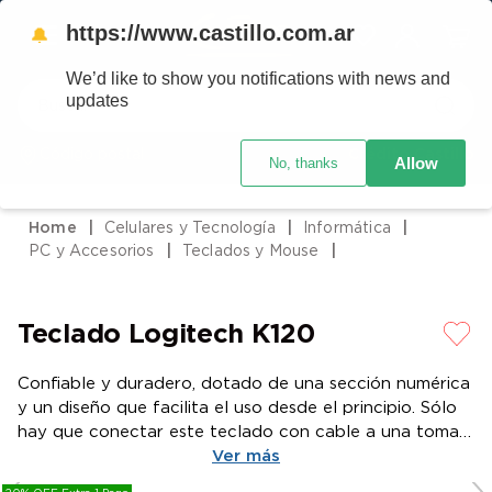
https://www.castillo.com.ar
🔔
We’d like to show you notifications with news and
Buscar
updates
Código postal
Crédito Castillo
Allow
No, thanks
TÉRMINOS MÁS BUSCADOS
1
.
placard
Celulares y Tecnología
Informática
2
.
heladera
PC y Accesorios
Teclados y Mouse
3
.
celulares
4
.
lavarropas
Teclado Logitech K120
5
.
colchones
Confiable y duradero, dotado de una sección numérica
6
.
cocina
y un diseño que facilita el uso desde el principio. Sólo
7
.
moto
hay que conectar este teclado con cable a una toma
USB para empezar a usarlo
Ver más
8
.
aire acondicionado