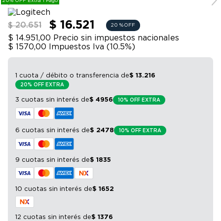
20% OFF Extra 1 Pago
9
.
bicicleta
10
.
sommier
$ 16.521
$ 20.651
20 %
OFF
$ 14.951,00
Precio sin impuestos nacionales
$ 1570,00
Impuestos Iva (
10.5
%)
1 cuota / débito o transferencia
de
$
13
.
216
20% OFF EXTRA
3 cuotas sin interés
de
$
4956
10% OFF EXTRA
6 cuotas sin interés
de
$
2478
10% OFF EXTRA
9 cuotas sin interés
de
$
1835
10 cuotas sin interés
de
$
1652
12 cuotas sin interés
de
$
1376