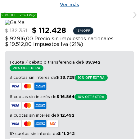
9
.
bicicleta
Technology con aceite esencial de coco y almendras,
Ver más
que ayuda a reparar el cabello dañado, mantener las
10
.
sommier
20% OFF Extra 1 Pago
puntas sanas y controlar el frizz.
$ 112.428
$ 132.351
15 %
OFF
$ 92.916,00
Precio sin impuestos nacionales
$ 19.512,00
Impuestos Iva (
21
%)
1 cuota / débito o transferencia
de
$
89
.
942
20% OFF EXTRA
3 cuotas sin interés
de
$
33
.
728
10% OFF EXTRA
6 cuotas sin interés
de
$
16
.
864
10% OFF EXTRA
9 cuotas sin interés
de
$
12
.
492
10 cuotas sin interés
de
$
11
.
242