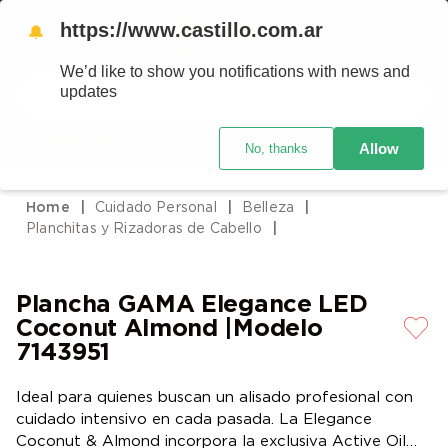
https://www.castillo.com.ar
🔔
We’d like to show you notifications with news and
Buscar
updates
Código postal
Crédito Castillo
Allow
No, thanks
TÉRMINOS MÁS BUSCADOS
1
.
placard
Cuidado Personal
Belleza
2
.
heladera
Planchitas y Rizadoras de Cabello
3
.
celulares
4
.
lavarropas
Plancha GAMA Elegance LED
5
.
colchones
Coconut Almond |Modelo
7143951
6
.
cocina
7
.
moto
Ideal para quienes buscan un alisado profesional con
cuidado intensivo en cada pasada. La Elegance
8
.
aire acondicionado
Coconut & Almond incorpora la exclusiva Active Oil