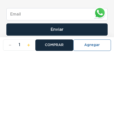
Enviar
－
＋
COMPRAR
- NOSOTROS
- NUESTRAS SUCURSALES
- CERTIFICADO DE GARANTIA BLISTER
Buscá tu sucursal:
27 Sucursales