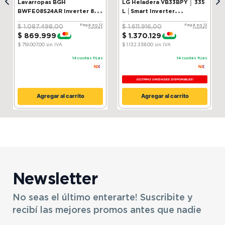
Lavarropas BGH
LG Heladera VB33BPY │ 335
BWFE08S24AR Inverter 8 kg
L │Smart Inverter
Silver
Compressor│ ThinQ
Pagá en 12
Pagá en 12
$
1
.
087
.
498
,
00
$
1
.
611
.
916
,
00
cuotas
cuotas
$
869
.
999
$
1
.
370
.
129
-
20 %
-
15 %
$ 719.007,00
sin IVA
$ 1.132.338,00
sin IVA
14
cuotas fijas
14
cuotas fijas
¡ÚLTIMAS UNIDADES DISPONIBLES!
Agregar al carrito
Agregar al carrito
Newsletter
No seas el último enterarte! Suscribite y
recibí las mejores promos antes que nadie