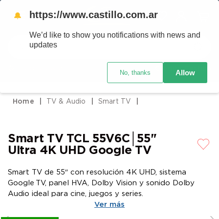
https://www.castillo.com.ar
🔔
We’d like to show you notifications with news and
Buscar
updates
Código postal
Crédito Castillo
Allow
No, thanks
TÉRMINOS MÁS BUSCADOS
1
.
placard
TV & Audio
Smart TV
2
.
celulares
3
.
heladera
Smart TV TCL 55V6C│55"
4
.
lavarropas
Ultra 4K UHD Google TV
5
.
cocina
Smart TV de 55″ con resolución 4K UHD, sistema
6
.
colchones
Google TV, panel HVA, Dolby Vision y sonido Dolby
7
.
aire acondicionado
Audio ideal para cine, juegos y series.
Ver más
8
.
moto