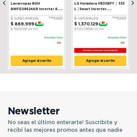
Lavarropas BGH
LG Heladera VB33BPY │ 335
BWFE08S24AR Inverter 8 kg
L │Smart Inverter
Silver
Compressor│ ThinQ
Pagá en 12
Pagá en 12
$
1
.
087
.
498
,
00
$
1
.
611
.
916
,
00
cuotas
cuotas
$
869
.
999
$
1
.
370
.
129
-
20 %
-
15 %
$ 719.007,00
sin IVA
$ 1.132.338,00
sin IVA
14
cuotas fijas
14
cuotas fijas
¡ÚLTIMAS UNIDADES DISPONIBLES!
Agregar al carrito
Agregar al carrito
Newsletter
No seas el último enterarte! Suscribite y
recibí las mejores promos antes que nadie