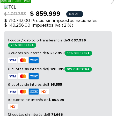
20% OFF Extra 1 Pago
9
.
sommier
10
.
smart tv
$ 859.999
$ 1.011.763
15 %
OFF
$ 710.743,00
Precio sin impuestos nacionales
$ 149.256,00
Impuestos Iva (
21
%)
1 cuota / débito o transferencia
de
$
687
.
999
20% OFF EXTRA
3 cuotas sin interés
de
$
257
.
999
10% OFF EXTRA
6 cuotas sin interés
de
$
128
.
999
10% OFF EXTRA
9 cuotas sin interés
de
$
95
.
555
10 cuotas sin interés
de
$
85
.
999
12 cuotas sin interés
de
$
71
.
666