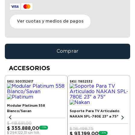
Ver cuotas y medios de pagos
Comprar
ACCESORIOS
SKU:
500352617
SKU:
11652532
Modular Platinum 558
Blanco/Savan
Soporte Para TV Articulado
NAKAN SPL-780E 23" a 75"
$
418.691,00
$
355.888,00
-
15
%
$
116.498,75
$
294.122,31
sin IVA
$
93.199,00
-
20
%