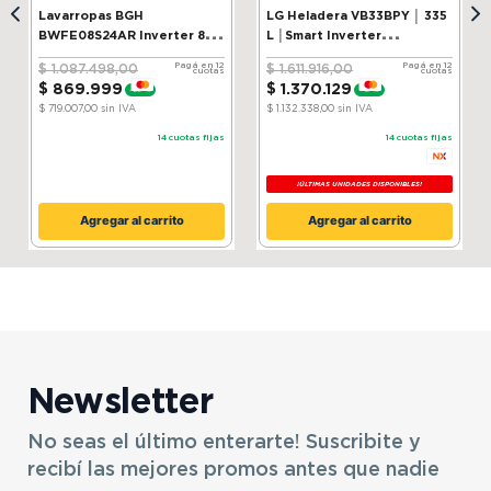
Lavarropas BGH
LG Heladera VB33BPY │ 335
Color
Blanco
Marca
Philco
BWFE08S24AR Inverter 8 kg
L │Smart Inverter
Silver
Compressor│ ThinQ
Pagá en 12
Pagá en 12
$
1
.
087
.
498
,
00
$
1
.
611
.
916
,
00
cuotas
cuotas
Modelo
PHS60HA4CN
$
869
.
999
$
1
.
370
.
129
-
20 %
-
15 %
SKU
10026106
$ 719.007,00
sin IVA
$ 1.132.338,00
sin IVA
14
cuotas fijas
14
cuotas fijas
¡ÚLTIMAS UNIDADES DISPONIBLES!
Agregar al carrito
Agregar al carrito
Newsletter
No seas el último enterarte! Suscribite y
recibí las mejores promos antes que nadie