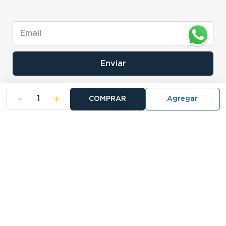
Enviar
－
＋
COMPRAR
- NOSOTROS
- NUESTRAS SUCURSALES
- CERTIFICADO DE GARANTIA BLISTER
Buscá tu sucursal: