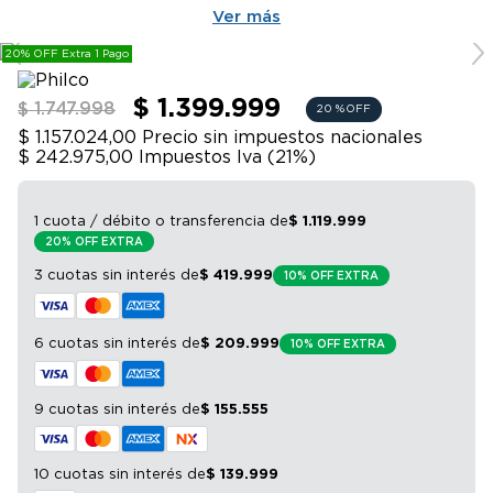
9
.
bicicleta
Ver más
10
.
sommier
20% OFF Extra 1 Pago
$ 1.399.999
$ 1.747.998
20 %
OFF
$ 1.157.024,00
Precio sin impuestos nacionales
$ 242.975,00
Impuestos Iva (
21
%)
1 cuota / débito o transferencia
de
$
1
.
119
.
999
20% OFF EXTRA
3 cuotas sin interés
de
$
419
.
999
10% OFF EXTRA
6 cuotas sin interés
de
$
209
.
999
10% OFF EXTRA
9 cuotas sin interés
de
$
155
.
555
10 cuotas sin interés
de
$
139
.
999