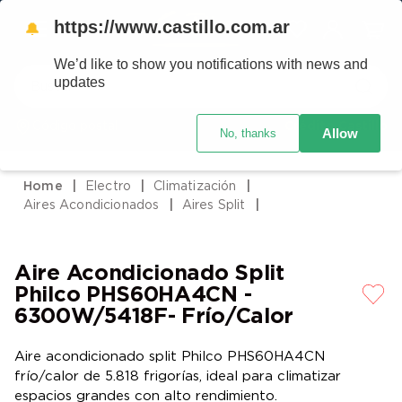
https://www.castillo.com.ar
🔔
We’d like to show you notifications with news and
Buscar
updates
Código postal
Crédito Castillo
Allow
No, thanks
TÉRMINOS MÁS BUSCADOS
1
.
placard
Electro
Climatización
2
.
heladera
Aires Acondicionados
Aires Split
3
.
celulares
4
.
lavarropas
Aire Acondicionado Split
5
.
colchones
Philco PHS60HA4CN -
6300W/5418F- Frío/Calor
6
.
cocina
7
.
moto
Aire acondicionado split Philco PHS60HA4CN
frío/calor de 5.818 frigorías, ideal para climatizar
8
.
aire acondicionado
espacios grandes con alto rendimiento.