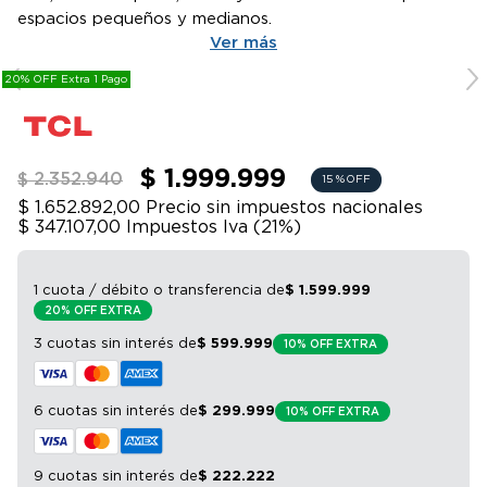
9
.
bicicleta
espacios pequeños y medianos.
Ver más
10
.
sommier
20% OFF Extra 1 Pago
$ 1.999.999
$ 2.352.940
15 %
OFF
$ 1.652.892,00
Precio sin impuestos nacionales
$ 347.107,00
Impuestos Iva (
21
%)
1 cuota / débito o transferencia
de
$
1
.
599
.
999
20% OFF EXTRA
3 cuotas sin interés
de
$
599
.
999
10% OFF EXTRA
6 cuotas sin interés
de
$
299
.
999
10% OFF EXTRA
9 cuotas sin interés
de
$
222
.
222