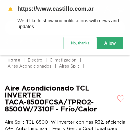
https://www.castillo.com.ar
🔔
We’d like to show you notifications with news and
Buscar
updates
Código postal
Crédito Castillo
Allow
No, thanks
TÉRMINOS MÁS BUSCADOS
1
.
placard
Electro
Climatización
2
.
heladera
Aires Acondicionados
Aires Split
3
.
celulares
4
.
lavarropas
Aire Acondicionado TCL
5
.
cocina
INVERTER
TACA‑8500FCSA/TPRO2-
6
.
colchones
8500W/7310F - Frío/Calor
7
.
aire acondicionado
Aire Split TCL 8500 IW Inverter con gas R32, eficiencia
8
.
moto
A++, Auto Limpieza, I Feel y Gentle Cool. Ideal para