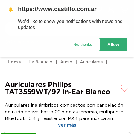
https://www.castillo.com.ar
🔔
We’d like to show you notifications with news and
Buscar
updates
Código postal
Crédito Castillo
Allow
No, thanks
TÉRMINOS MÁS BUSCADOS
1
.
placard
TV & Audio
Audio
Auriculares
2
.
heladera
3
.
celulares
Auriculares Philips
4
.
lavarropas
TAT3559WT/97 In‑Ear Blanco
5
.
cocina
Auriculares inalámbricos compactos con cancelación
6
.
colchones
de ruido activa, hasta 20 h de autonomía, multipunto
7
.
aire acondicionado
Bluetooth 5.4 y resistencia IPX4 para música sin
límites.vv
Ver más
8
.
moto