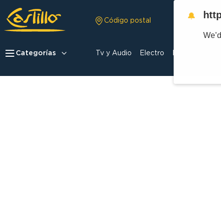
htt
🔔
Código postal
We’d
Categorías
Tv y Audio
Electro
Hogar
Celula