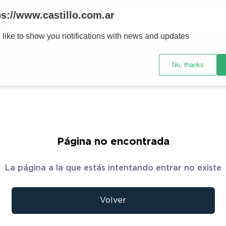
Buscar
ps://www.castillo.com.ar
 like to show you notifications with news and updates
TÉRMINOS MÁS BUSCADOS
res y tecnología
Ventilación
Motos
Ver promociones
1
.
placard
No, thanks
2
.
heladera
3
.
celulares
4
.
lavarropas
5
.
cocina
Página no encontrada
6
.
colchones
La página a la que estás intentando entrar no existe
7
.
aire acondicionado
8
.
moto
Volver
9
.
bicicleta
10
.
sommier