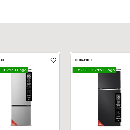
848
SKU
10419850
 Extra 1 Pago
20% OFF Extra 1 Pago