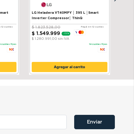
Smart
LG Heladera VT40MPY │ 395 L │Smart
Inverter Compressor│ ThinQ
$
1
.
823
.
528
,
00
 12 cuotas
Pagá en 12 cuotas
$
1
.
549
.
999
-
15 %
$ 1.280.991,00
sin IVA
4
cuotas fijas
14
cuotas fijas
Agregar al carrito
Enviar