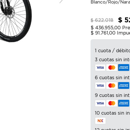
Blanco/Rojo/Naran
$ 5
$ 622.018
$ 436.955,00
Pre
$ 91.761,00
Impue
1 cuota / débit
3 cuotas sin in
6 cuotas sin in
9 cuotas sin in
10 cuotas sin i