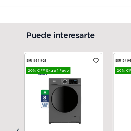
Puede interesarte
SKU
10941926
SKU
10419
20% OFF Extra 1 Pago
20% OFF