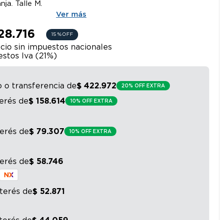
ja. Talle M.
Ver más
28.716
15 %
OFF
cio sin impuestos nacionales
stos Iva (
21
%)
o o transferencia
de
$
422
.
972
20% OFF EXTRA
terés
de
$
158
.
614
10% OFF EXTRA
terés
de
$
79
.
307
10% OFF EXTRA
terés
de
$
58
.
746
nterés
de
$
52
.
871