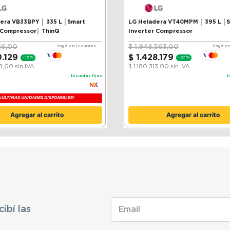
VB33BPY │ 335 L │Smart
LG Heladera VT40MPM │ 395 L │
 Compressor│ ThinQ
Inverter Compressor
16
,
00
$
1
.
948
.
563
,
00
Pagá en 12 cuotas
Pagá en
0
.
129
$
1
.
428
.
179
-
15 %
-
27 %
38,00
sin IVA
$ 1.180.313,00
sin IVA
14
cuotas fijas
1
¡ÚLTIMAS UNIDADES DISPONIBLES!
Agregar al carrito
Agregar al carrito
cibí las