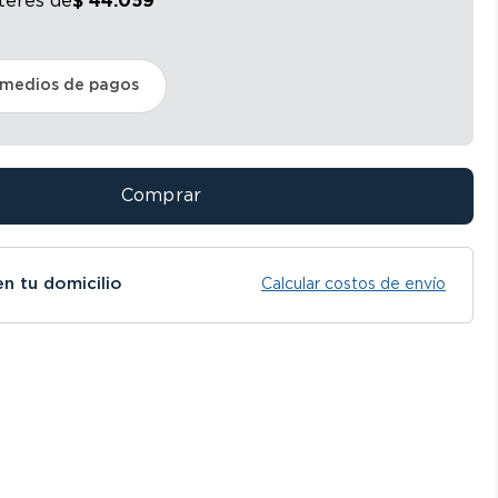
nterés
de
$
44
.
059
 medios de pagos
Comprar
en tu domicilio
Calcular costos de envío