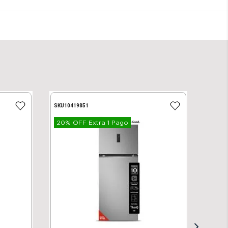
SKU
10419851
20% OFF Extra 1 Pago