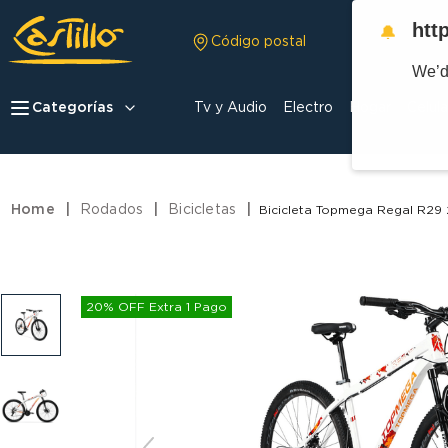
htt
🔔
Código postal
We’d
Categorías
Tv y Audio
Electro
Hogar
Celula
Rodados
Bicicletas
Bicicleta Topmega Regal R29 
20% OFF Extra 1 Pago