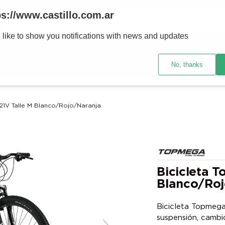
Buscar
ps://www.castillo.com.ar
 like to show you notifications with news and updates
TÉRMINOS MÁS BUSCADOS
res y tecnología
Ventilación
Motos
Ver promociones
1
.
placard
No, thanks
2
.
heladera
3
.
celulares
21V Talle M Blanco/Rojo/Naranja
4
.
lavarropas
5
.
colchones
6
.
cocina
7
.
moto
Bicicleta 
Blanco/Roj
8
.
aire acondicionado
9
.
bicicleta
Bicicleta Topmega
suspensión, cambi
10
.
sommier