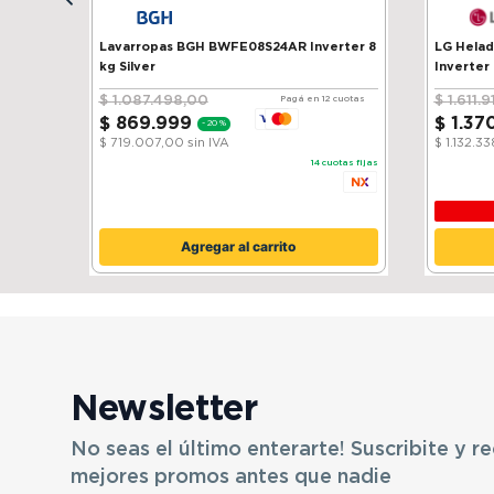
Lavarropas BGH BWFE08S24AR Inverter 8
LG Heladera 
kg Silver
Inverter
$
1
.
087
.
498
,
00
$
1
.
611
.
9
Pagá en 12 cuotas
$
869
.
999
$
1
.
37
-
20 %
$ 719.007,00
sin IVA
$ 1.132.3
14
cuotas fijas
Agregar al carrito
Newsletter
No seas el último enterarte! Suscribite y re
mejores promos antes que nadie