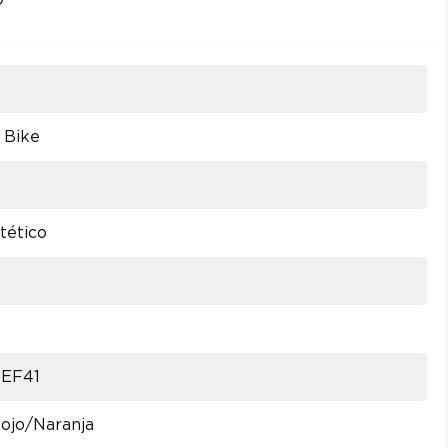
0
 Bike
tético
 EF41
ojo/Naranja