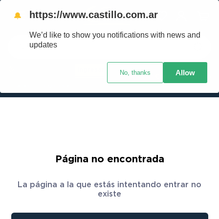
https://www.castillo.com.ar
🔔
We’d like to show you notifications with news and
Buscar
updates
Ingresar
Allow
No, thanks
TÉRMINOS MÁS BUSCADOS
Crédito Castillo
¿Cuál es mi código postal?
1
.
placard
2
.
heladera
3
.
celulares
4
.
lavarropas
5
.
colchones
Página no encontrada
6
.
cocina
La página a la que estás intentando entrar no
7
.
moto
existe
8
.
aire acondicionado