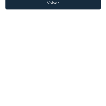
9
.
bicicleta
Volver
10
.
sommier