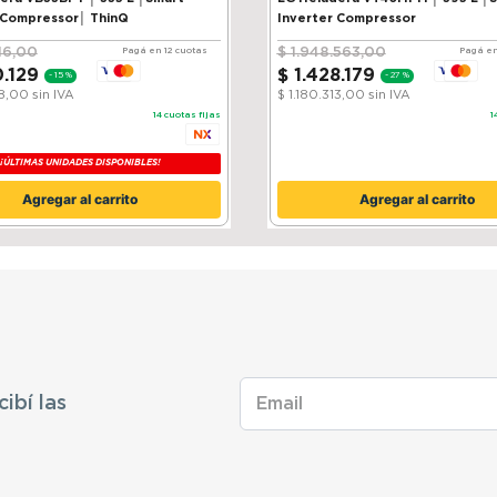
 Compressor│ ThinQ
Inverter Compressor
16
,
00
$
1
.
948
.
563
,
00
Pagá en 12 cuotas
Pagá en
0
.
129
$
1
.
428
.
179
-
15 %
-
27 %
38,00
sin IVA
$ 1.180.313,00
sin IVA
14
cuotas fijas
1
¡ÚLTIMAS UNIDADES DISPONIBLES!
Agregar al carrito
Agregar al carrito
cibí las