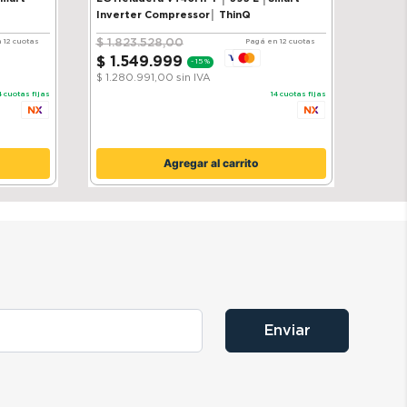
Inverter Compressor│ ThinQ
$
1
.
823
.
528
,
00
 12 cuotas
Pagá en 12 cuotas
$
1
.
549
.
999
-
15 %
$ 1.280.991,00
sin IVA
4
cuotas fijas
14
cuotas fijas
Agregar al carrito
Enviar