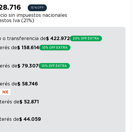
28.716
15 %
OFF
cio sin impuestos nacionales
stos Iva (
21
%)
o o transferencia
de
$
422
.
972
20% OFF EXTRA
terés
de
$
158
.
614
10% OFF EXTRA
terés
de
$
79
.
307
10% OFF EXTRA
terés
de
$
58
.
746
nterés
de
$
52
.
871
nterés
de
$
44
.
059