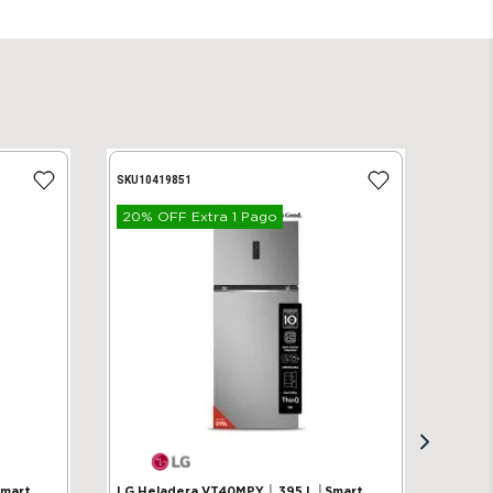
SKU
10419851
20% OFF Extra 1 Pago
Smart
LG Heladera VT40MPY │ 395 L │Smart