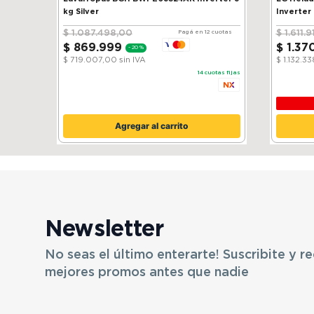
kg Silver
Inverter
$
1
.
087
.
498
,
00
$
1
.
611
.
9
Pagá en 12 cuotas
$
869
.
999
$
1
.
37
-
20 %
$ 719.007,00
sin IVA
$ 1.132.3
14
cuotas fijas
Agregar al carrito
Newsletter
No seas el último enterarte! Suscribite y re
mejores promos antes que nadie