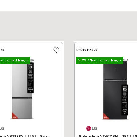
848
SKU
10419850
 Extra 1 Pago
20% OFF Extra 1 Pago
VB33BPY │ 335 L │Smart
LG Heladera VT40MPM │ 395 L │