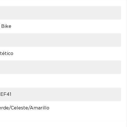
 Bike
tético
 EF41
rde/Celeste/Amarillo