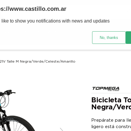
Buscar
ps://www.castillo.com.ar
 like to show you notifications with news and updates
TÉRMINOS MÁS BUSCADOS
res y tecnología
Ventilación
Motos
Ver promociones
1
.
placard
No, thanks
2
.
celulares
3
.
heladera
21V Talle M Negra/Verde/Celeste/Amarillo
4
.
lavarropas
5
.
cocina
6
.
colchones
7
.
aire acondicionado
Bicicleta 
Negra/Verd
8
.
moto
9
.
sommier
Prepárate para lle
ligero está const
10
.
smart tv