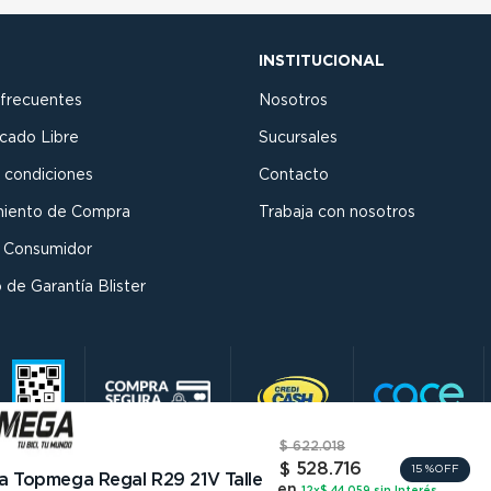
INSTITUCIONAL
 frecuentes
Nosotros
cado Libre
Sucursales
 condiciones
Contacto
miento de Compra
Trabaja con nosotros
l Consumidor
 de Garantía Blister
$
622
.
018
$
528
.
716
15 %
OFF
ta Topmega Regal R29 21V Talle
en