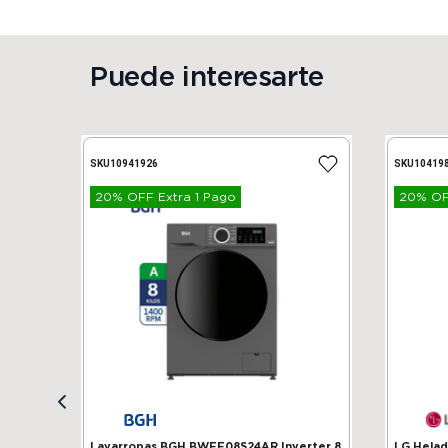
Puede interesarte
SKU
10941926
SKU
10419
20% OFF Extra 1 Pago
20% OFF
Lavarropas BGH BWFE08S24AR Inverter 8
LG Heladera 