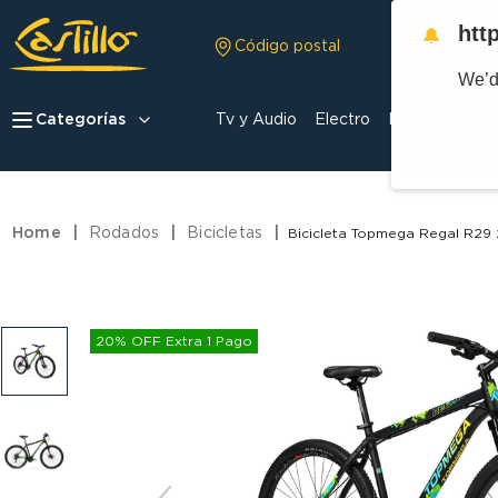
htt
🔔
Código postal
We’d
Categorías
Tv y Audio
Electro
Hogar
Celula
Rodados
Bicicletas
Bicicleta Topmega Regal R29 
20% OFF Extra 1 Pago