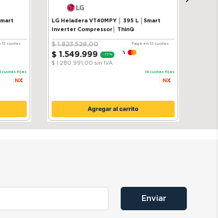
Smart
LG Heladera VT40MPY │ 395 L │Smart
Inverter Compressor│ ThinQ
$
1
.
823
.
528
,
00
 12 cuotas
Pagá en 12 cuotas
$
1
.
549
.
999
-
15 %
$ 1.280.991,00
sin IVA
4
cuotas fijas
14
cuotas fijas
Agregar al carrito
Enviar