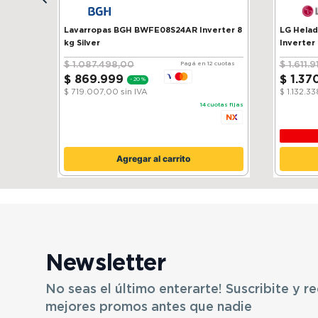
Lavarropas BGH BWFE08S24AR Inverter 8
LG Heladera 
kg Silver
Inverter
$
1
.
087
.
498
,
00
$
1
.
611
.
9
Pagá en 12 cuotas
$
869
.
999
$
1
.
37
-
20 %
$ 719.007,00
sin IVA
$ 1.132.3
14
cuotas fijas
Agregar al carrito
Newsletter
No seas el último enterarte! Suscribite y re
mejores promos antes que nadie