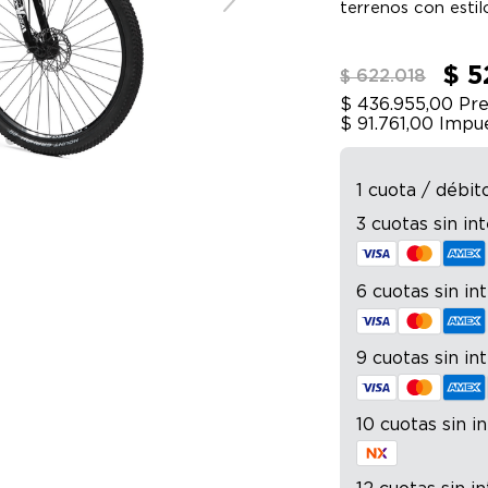
terrenos con estil
$ 5
$ 622.018
$ 436.955,00
Pre
$ 91.761,00
Impue
1 cuota / débit
3 cuotas sin in
6 cuotas sin in
9 cuotas sin in
10 cuotas sin i