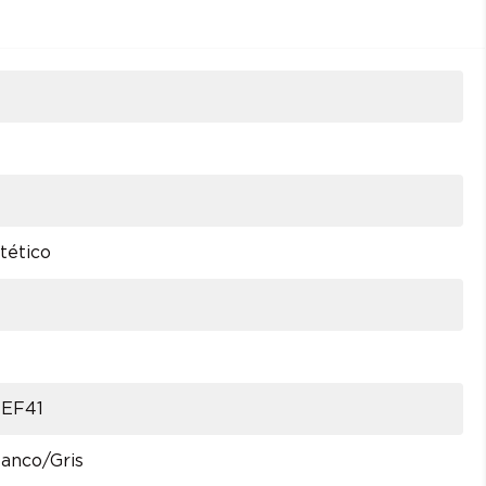
7
tético
 EF41
anco/Gris