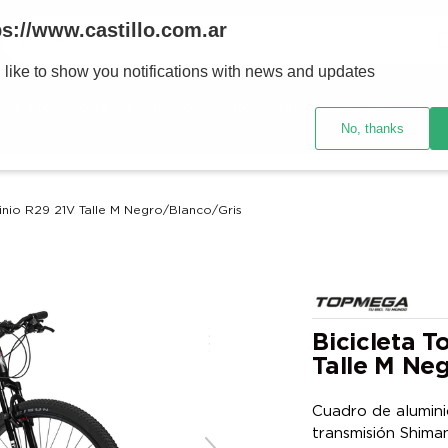
Buscar
ps://www.castillo.com.ar
 like to show you notifications with news and updates
TÉRMINOS MÁS BUSCADOS
res y tecnología
Ventilación
Motos
Ver promociones
1
.
placard
No, thanks
2
.
celulares
3
.
heladera
inio R29 21V Talle M Negro/Blanco/Gris
4
.
lavarropas
5
.
cocina
6
.
colchones
7
.
aire acondicionado
Bicicleta 
Talle M Ne
8
.
smart tv
9
.
moto
Cuadro de alumini
transmisión Shima
10
.
sommier