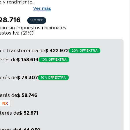
o y rendimiento.
Ver más
28.716
15 %
OFF
cio sin impuestos nacionales
stos Iva (
21
%)
o o transferencia
de
$
422
.
972
20% OFF EXTRA
terés
de
$
158
.
614
10% OFF EXTRA
terés
de
$
79
.
307
10% OFF EXTRA
terés
de
$
58
.
746
nterés
de
$
52
.
871