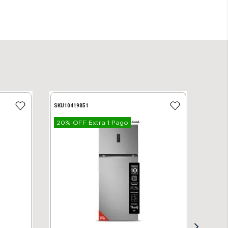
SKU
10419851
20% OFF Extra 1 Pago