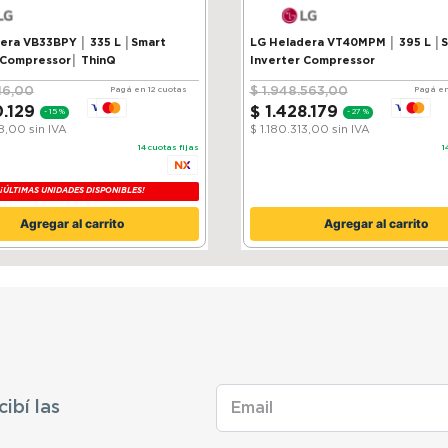
VB33BPY │ 335 L │Smart
LG Heladera VT40MPM │ 395 L │
 Compressor│ ThinQ
Inverter Compressor
16
,
00
$
1
.
948
.
563
,
00
Pagá en 12 cuotas
Pagá en
0
.
129
$
1
.
428
.
179
-
15 %
-
27 %
38,00
sin IVA
$ 1.180.313,00
sin IVA
14
cuotas fijas
1
¡ÚLTIMAS UNIDADES DISPONIBLES!
Agregar al carrito
Agregar al carrito
cibí las