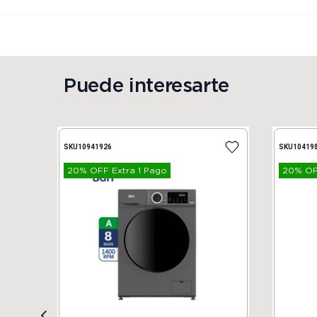
Puede interesarte
SKU
10941926
SKU
10419
20% OFF Extra 1 Pago
20% OFF