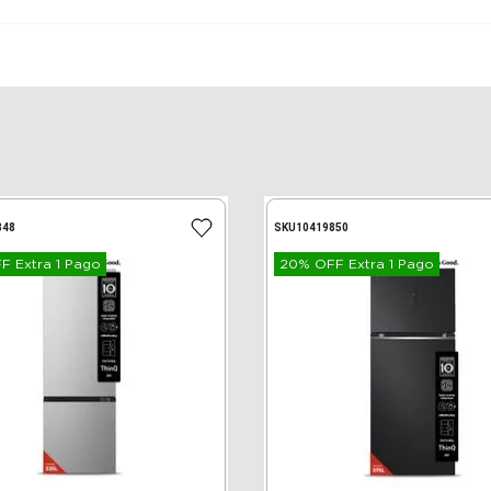
848
SKU
10419850
 Extra 1 Pago
20% OFF Extra 1 Pago