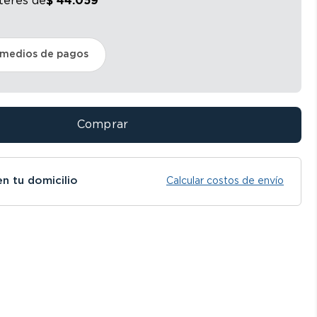
nterés
de
$
44
.
059
 medios de pagos
Comprar
en tu domicilio
Calcular costos de envío