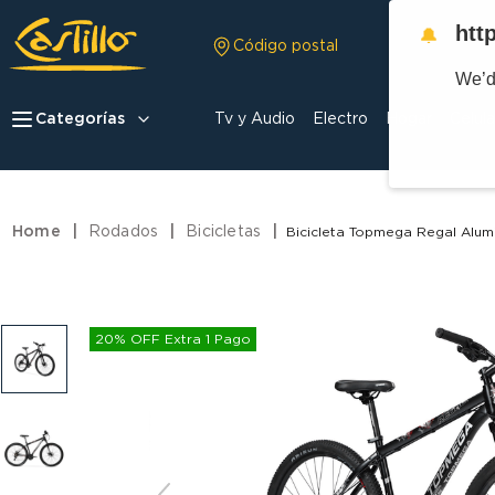
htt
🔔
Código postal
We’d
Categorías
Tv y Audio
Electro
Hogar
Celula
Rodados
Bicicletas
Bicicleta Topmega Regal Alum
20% OFF Extra 1 Pago