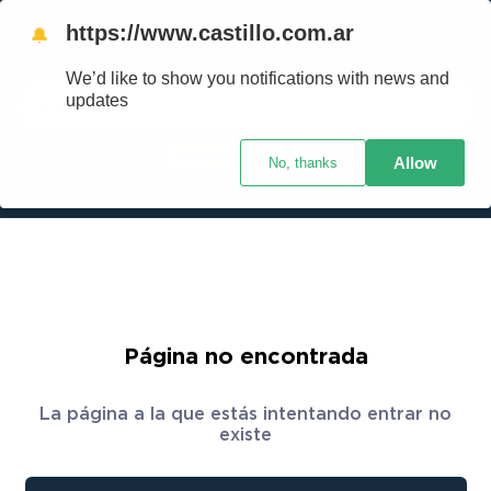
https://www.castillo.com.ar
🔔
We’d like to show you notifications with news and
Buscar
updates
Ingresar
Allow
No, thanks
TÉRMINOS MÁS BUSCADOS
Crédito Castillo
¿Cuál es mi código postal?
1
.
placard
2
.
heladera
3
.
celulares
4
.
lavarropas
5
.
colchones
Página no encontrada
6
.
cocina
La página a la que estás intentando entrar no
7
.
moto
existe
8
.
aire acondicionado