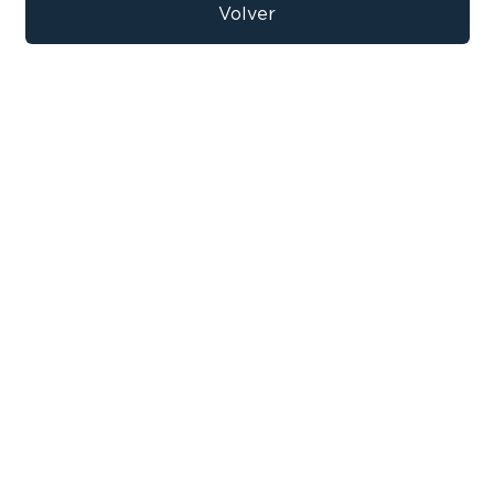
9
.
bicicleta
Volver
10
.
sommier