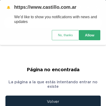
https://www.castillo.com.ar
🔔
We’d like to show you notifications with news and
Buscar
updates
Código postal
Crédito Castillo
Allow
No, thanks
TÉRMINOS MÁS BUSCADOS
1
.
placard
2
.
celulares
3
.
heladera
4
.
lavarropas
Página no encontrada
5
.
cocina
La página a la que estás intentando entrar no
6
.
colchones
existe
7
.
aire acondicionado
8
.
moto
Volver