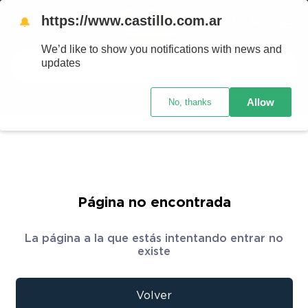
https://www.castillo.com.ar
🔔
We’d like to show you notifications with news and
Buscar
updates
Código postal
Crédito Castillo
Allow
No, thanks
TÉRMINOS MÁS BUSCADOS
1
.
placard
2
.
heladera
3
.
celulares
4
.
lavarropas
Página no encontrada
5
.
cocina
La página a la que estás intentando entrar no
6
.
colchones
existe
7
.
aire acondicionado
8
.
moto
Volver