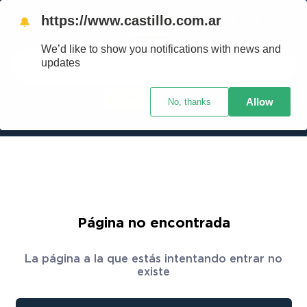
https://www.castillo.com.ar
🔔
We’d like to show you notifications with news and
Buscar
updates
Ingresar
Allow
No, thanks
TÉRMINOS MÁS BUSCADOS
Crédito Castillo
¿Cuál es mi código postal?
1
.
placard
2
.
heladera
3
.
celulares
4
.
lavarropas
5
.
colchones
Página no encontrada
6
.
cocina
La página a la que estás intentando entrar no
7
.
moto
existe
8
.
aire acondicionado