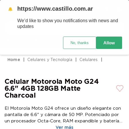
https://www.castillo.com.ar
🔔
We’d like to show you notifications with news and
Buscar
updates
Código postal
Crédito Castillo
Allow
No, thanks
TÉRMINOS MÁS BUSCADOS
1
.
placard
Celulares y Tecnología
Celulares
2
.
heladera
3
.
celulares
Celular Motorola Moto G24
4
.
lavarropas
6.6" 4GB 128GB Matte
5
.
cocina
Charcoal
6
.
colchones
El Motorola Moto G24 ofrece un diseño elegante con
7
.
moto
pantalla de 6.6" y cámara de 50 MP. Potenciado por
un procesador Octa-Core, RAM expandible y batería
8
.
aire acondicionado
de 5000 mAh, es ideal para quienes buscan
Ver más