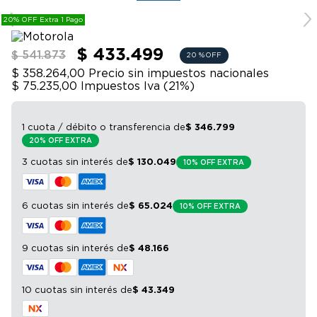
9
.
bicicleta
rendimiento, fotos increíbles y autonomía en un solo
20% OFF Extra 1 Pago
equipo.
10
.
sommier
$ 433.499
$ 541.873
20 %
OFF
$ 358.264,00
Precio sin impuestos nacionales
$ 75.235,00
Impuestos Iva (
21
%)
1 cuota / débito o transferencia
de
$
346
.
799
20% OFF EXTRA
3 cuotas sin interés
de
$
130
.
049
10% OFF EXTRA
6 cuotas sin interés
de
$
65
.
024
10% OFF EXTRA
9 cuotas sin interés
de
$
48
.
166
10 cuotas sin interés
de
$
43
.
349