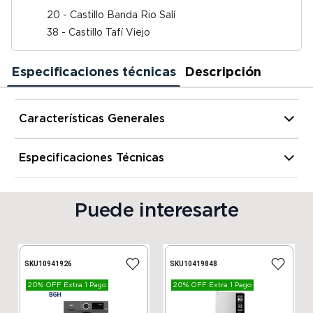
20 - Castillo Banda Rio Salí
38 - Castillo Tafí Viejo
Especificaciones técnicas
Descripción
Características Generales
Memoria RAM
4 GB
Especificaciones Técnicas
Alto
16.3 mm
Sistema Operativo
Android 14
Puede interesarte
Ancho
7.5 mm
Mediatek MT6769Z Helio G85
Procesador
octa-core 2GHz
SKU
10941926
SKU
10419848
Profundidad
0.8 mm
20% OFF Extra 1 Pago
20% OFF Extra 1 Pago
Bateria
5.000 mAh