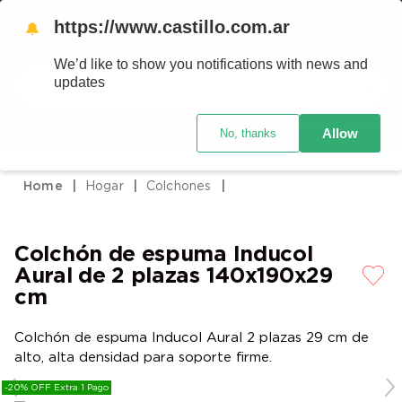
https://www.castillo.com.ar
🔔
We’d like to show you notifications with news and
Buscar
updates
Código postal
Crédito Castillo
Allow
No, thanks
TÉRMINOS MÁS BUSCADOS
1
.
placard
Hogar
Colchones
2
.
heladera
3
.
celulares
Colchón de espuma Inducol
4
.
lavarropas
Aural de 2 plazas 140x190x29
5
.
colchones
cm
6
.
cocina
Colchón de espuma Inducol Aural 2 plazas 29 cm de
7
.
moto
alto, alta densidad para soporte firme.
8
.
aire acondicionado
-20% OFF Extra 1 Pago