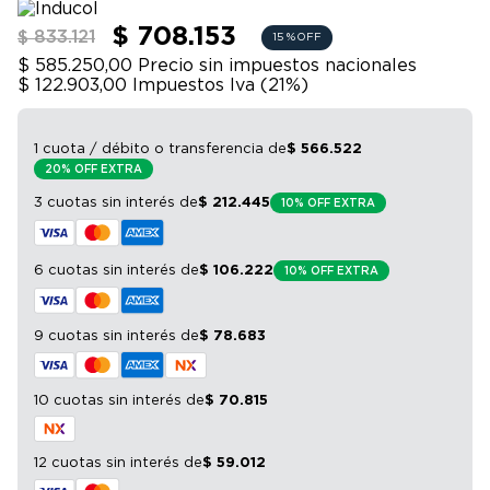
9
.
bicicleta
$ 708.153
$ 833.121
15 %
OFF
10
.
sommier
$ 585.250,00
Precio sin impuestos nacionales
$ 122.903,00
Impuestos Iva (
21
%)
1 cuota / débito o transferencia
de
$
566
.
522
20% OFF EXTRA
3 cuotas sin interés
de
$
212
.
445
10% OFF EXTRA
6 cuotas sin interés
de
$
106
.
222
10% OFF EXTRA
9 cuotas sin interés
de
$
78
.
683
10 cuotas sin interés
de
$
70
.
815
12 cuotas sin interés
de
$
59
.
012