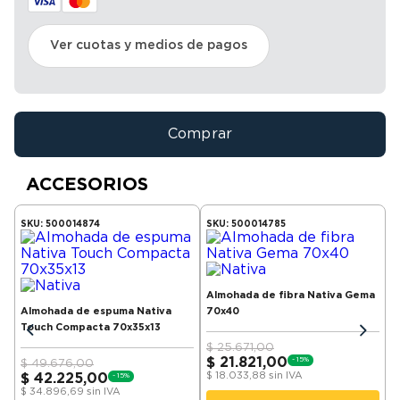
Ver cuotas y medios de pagos
Comprar
ACCESORIOS
SKU:
500014874
SKU:
500014785
Almohada de fibra Nativa Gema
Almohada de espuma Nativa
70x40
Touch Compacta 70x35x13
$
25.671,00
$
21.821,00
-
15
%
$
49.676,00
$
18.033,88
sin IVA
$
42.225,00
-
15
%
$
34.896,69
sin IVA