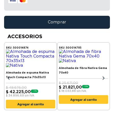
Comprar
ACCESORIOS
SKU:
500014874
SKU:
500014785
Almohada de fibra Nativa Gema
Almohada de espuma Nativa
70x40
Touch Compacta 70x35x13
$
25.671,00
$
21.821,00
-
15
%
$
49.676,00
$
18.033,88
sin IVA
$
42.225,00
-
15
%
$
34.896,69
sin IVA
Agregar al carrito
Agregar al carrito