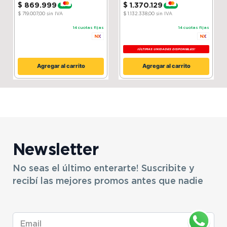
$
869
.
999
$
1
.
370
.
129
-
20 %
-
15 %
Incluye sommier
NO
$ 719.007,00
sin IVA
$ 1.132.338,00
sin IVA
14
cuotas fijas
14
cuotas fijas
¡ÚLTIMAS UNIDADES DISPONIBLES!
Agregar al carrito
Agregar al carrito
Newsletter
No seas el último enterarte! Suscribite y
recibí las mejores promos antes que nadie