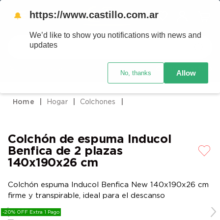
https://www.castillo.com.ar
🔔
We’d like to show you notifications with news and
Buscar
updates
Código postal
Crédito Castillo
Allow
No, thanks
TÉRMINOS MÁS BUSCADOS
1
.
placard
Hogar
Colchones
2
.
celulares
3
.
heladera
Colchón de espuma Inducol
4
.
lavarropas
Benfica de 2 plazas
5
.
cocina
140x190x26 cm
6
.
colchones
Colchón espuma Inducol Benfica New 140x190x26 cm
7
.
aire acondicionado
firme y transpirable, ideal para el descanso
8
.
moto
-20% OFF Extra 1 Pago