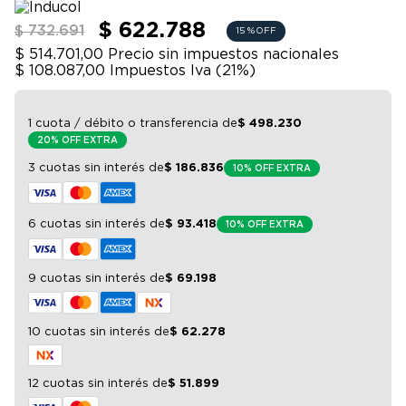
9
.
sommier
$ 622.788
$ 732.691
15 %
OFF
10
.
smart tv
$ 514.701,00
Precio sin impuestos nacionales
$ 108.087,00
Impuestos Iva (
21
%)
1 cuota / débito o transferencia
de
$
498
.
230
20% OFF EXTRA
3 cuotas sin interés
de
$
186
.
836
10% OFF EXTRA
6 cuotas sin interés
de
$
93
.
418
10% OFF EXTRA
9 cuotas sin interés
de
$
69
.
198
10 cuotas sin interés
de
$
62
.
278
12 cuotas sin interés
de
$
51
.
899