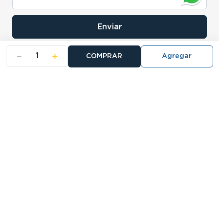
Enviar
－
＋
COMPRAR
- NOSOTROS
- NUESTRAS SUCURSALES
- CERTIFICADO DE GARANTIA BLISTER
Buscá tu sucursal:
27 Sucursales
Atención telefónica:
0810-888-5678
Llamanos de 9 a 18hs.