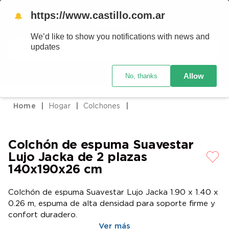
https://www.castillo.com.ar
🔔
We’d like to show you notifications with news and
Buscar
updates
Código postal
Crédito Castillo
Allow
No, thanks
TÉRMINOS MÁS BUSCADOS
1
.
placard
Hogar
Colchones
2
.
heladera
3
.
celulares
Colchón de espuma Suavestar
4
.
lavarropas
Lujo Jacka de 2 plazas
5
.
colchones
140x190x26 cm
6
.
cocina
Colchón de espuma Suavestar Lujo Jacka 1.90 x 1.40 x
7
.
moto
0.26 m, espuma de alta densidad para soporte firme y
confort duradero.
8
.
aire acondicionado
Ver más