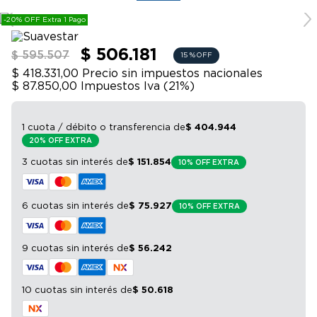
9
.
bicicleta
-20% OFF Extra 1 Pago
10
.
sommier
$ 506.181
$ 595.507
15 %
OFF
$ 418.331,00
Precio sin impuestos nacionales
$ 87.850,00
Impuestos Iva (
21
%)
1 cuota / débito o transferencia
de
$
404
.
944
20% OFF EXTRA
3 cuotas sin interés
de
$
151
.
854
10% OFF EXTRA
6 cuotas sin interés
de
$
75
.
927
10% OFF EXTRA
9 cuotas sin interés
de
$
56
.
242
10 cuotas sin interés
de
$
50
.
618