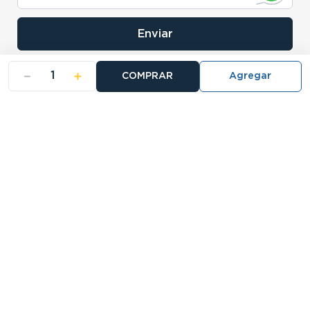
Enviar
－
＋
COMPRAR
- NOSOTROS
- NUESTRAS SUCURSALES
- CERTIFICADO DE GARANTIA BLISTER
Buscá tu sucursal:
27 Sucursales
Atención telefónica:
0810-888-5678
Llamanos de 9 a 18hs.