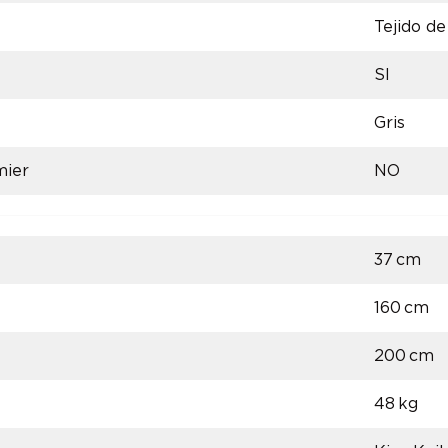
Tejido d
SI
Gris
mier
NO
37 cm
160 cm
200 cm
48 kg