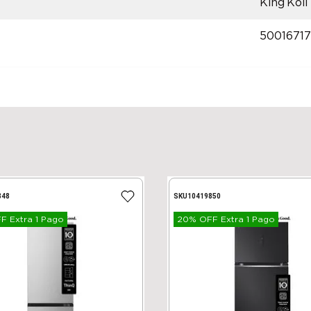
King Koil
50016717
848
SKU
10419850
 Extra 1 Pago
20% OFF Extra 1 Pago