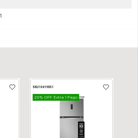
1
SKU
10419851
20% OFF Extra 1 Pago