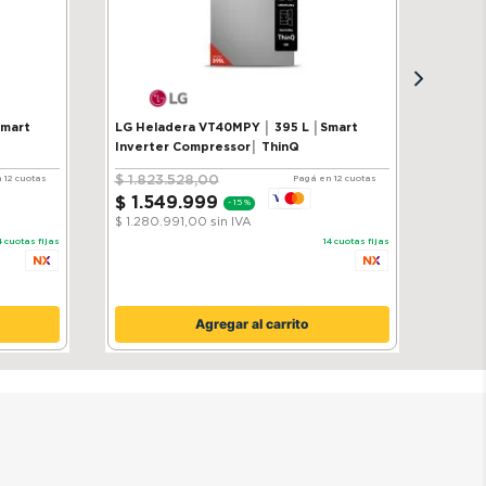
Smart
LG Heladera VT40MPY │ 395 L │Smart
Inverter Compressor│ ThinQ
$
1
.
823
.
528
,
00
 12 cuotas
Pagá en 12 cuotas
$
1
.
549
.
999
-
15 %
$ 1.280.991,00
sin IVA
4
cuotas fijas
14
cuotas fijas
Agregar al carrito