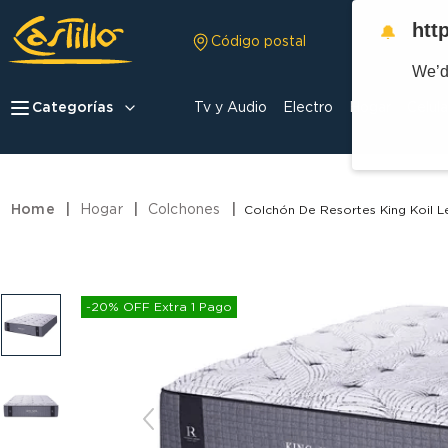
htt
🔔
Código postal
We’d
Categorías
Tv y Audio
Electro
Hogar
Celula
Hogar
Colchones
Colchón De Resortes King Koil 
-20% OFF Extra 1 Pago