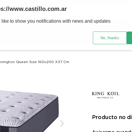
Buscar
ps://www.castillo.com.ar
 like to show you notifications with news and updates
TÉRMINOS MÁS BUSCADOS
res y tecnología
Ventilación
Motos
Ver promociones
1
.
placard
No, thanks
2
.
heladera
3
.
celulares
Lexington Queen Size 160x200 X37 Cm
4
.
lavarropas
5
.
cocina
6
.
colchones
7
.
aire acondicionado
8
.
moto
Producto no d
9
.
bicicleta
10
.
sommier