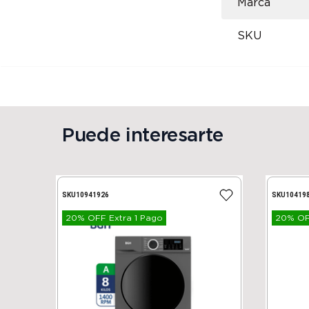
Marca
SKU
Puede interesarte
SKU
10941926
SKU
10419
20% OFF Extra 1 Pago
20% OFF