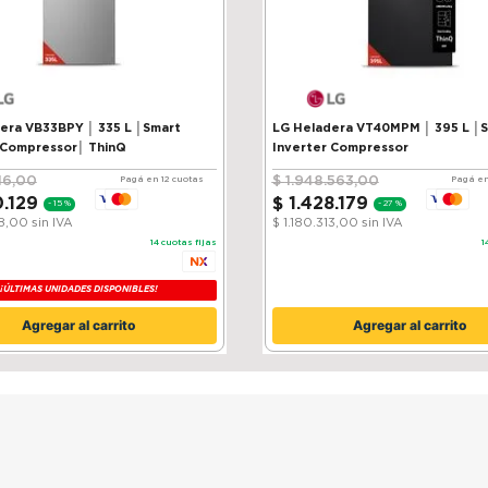
VB33BPY │ 335 L │Smart
LG Heladera VT40MPM │ 395 L │
 Compressor│ ThinQ
Inverter Compressor
16
,
00
$
1
.
948
.
563
,
00
Pagá en 12 cuotas
Pagá en
0
.
129
$
1
.
428
.
179
-
15 %
-
27 %
38,00
sin IVA
$ 1.180.313,00
sin IVA
14
cuotas fijas
1
¡ÚLTIMAS UNIDADES DISPONIBLES!
Agregar al carrito
Agregar al carrito