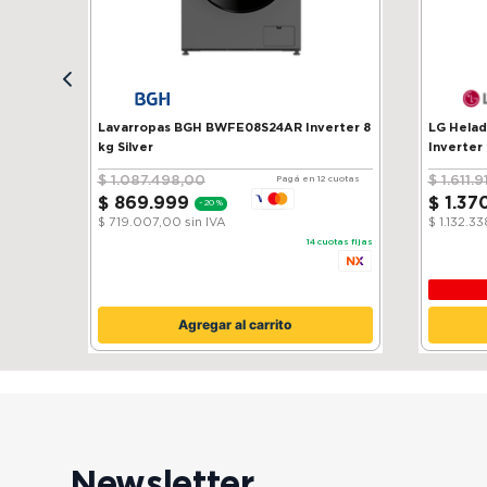
Lavarropas BGH BWFE08S24AR Inverter 8
LG Heladera 
kg Silver
Inverter
$
1
.
087
.
498
,
00
$
1
.
611
.
9
Pagá en 12 cuotas
$
869
.
999
$
1
.
37
-
20 %
$ 719.007,00
sin IVA
$ 1.132.3
14
cuotas fijas
Agregar al carrito
Newsletter