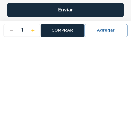
Enviar
－
＋
COMPRAR
- NOSOTROS
- NUESTRAS SUCURSALES
- CERTIFICADO DE GARANTIA BLISTER
Buscá tu sucursal:
27 Sucursales
Atención telefónica:
0810-888-5678
Llamanos de 9 a 18hs.