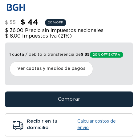
9
.
bicicleta
10
.
sommier
$ 44
$ 55
20 %
OFF
$ 36,00
Precio sin impuestos nacionales
$ 8,00
Impuestos Iva (
21
%)
1 cuota / débito o transferencia
de
$
35
20% OFF EXTRA
Ver cuotas y medios de pagos
Comprar
Recibir en tu
Calcular costos de
domicilio
envío