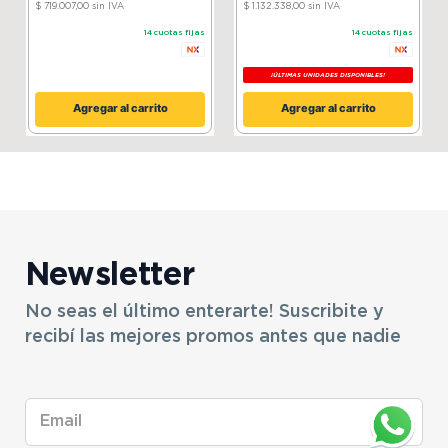
$ 719.007,00
sin IVA
$ 1.132.338,00
sin IVA
14
cuotas fijas
14
cuotas fijas
¡ÚLTIMAS UNIDADES DISPONIBLES!
Agregar al carrito
Agregar al carrito
Newsletter
No seas el último enterarte! Suscribite y
recibí las mejores promos antes que nadie