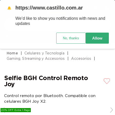
https://www.castillo.com.ar
🔔
We’d like to show you notifications with news and
Buscar
updates
Código postal
Crédito Castillo
Allow
No, thanks
TÉRMINOS MÁS BUSCADOS
1
.
placard
Celulares y Tecnología
2
.
heladera
Gaming, Streaming y Accesorios
Accesorios
3
.
celulares
4
.
lavarropas
Selfie BGH Control Remoto
5
.
colchones
Joy
6
.
cocina
Control remoto por Bluetooth. Compatible con
7
.
moto
celulares BGH Joy X2.
8
.
aire acondicionado
20% OFF Extra 1 Pago