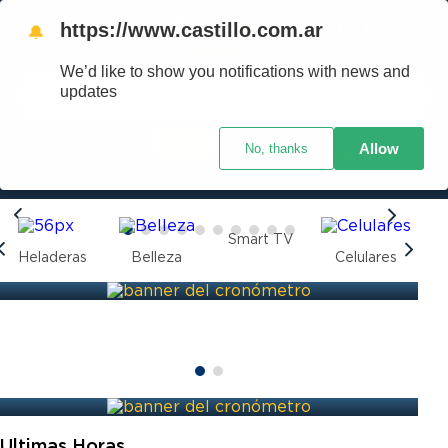
https://www.castillo.com.ar
🔔
We’d like to show you notifications with news and
Buscar
updates
Ingresar
Allow
No, thanks
TÉRMINOS MÁS BUSCADOS
Crédito Castillo
¿Cuál es mi código postal?
1
.
placard
2
.
heladera
Smart TV
3
.
celulares
Heladeras
Belleza
Celulares
4
.
lavarropas
5
.
cocina
6
.
colchones
7
.
aire acondicionado
8
.
moto
Ultimas Horas