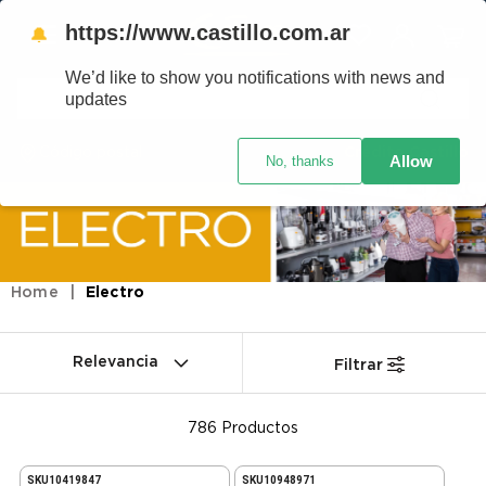
https://www.castillo.com.ar
🔔
We’d like to show you notifications with news and
updates
Código postal
Crédito Castillo
Allow
No, thanks
Electro
Relevancia
Filtrar
786
Productos
SKU
10419847
SKU
10948971