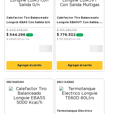
Calefactor Tiro Balanceado
Calefactor Tiro Balanceado
Longvie EBA5 Con Salida G/n
Longvie EBA5VT Con Salida
Multigas
$
640
.
348
,
00
$
913
.
296
,
00
$
544
.
296
$
776
.
302
-
15%
-
15%
$ 449.831,00
sin IVA
$ 702.536,00
sin IVA
Agregar al carrito
Agregar al carrito
SKU
10683244
SKU
11642065
Termotanque Electrico