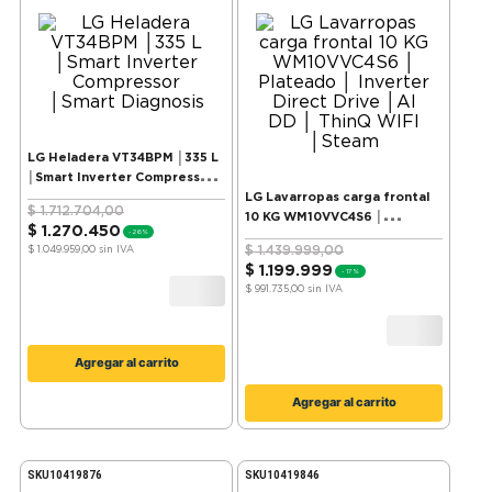
LG Heladera VT34BPM │335 L
│Smart Inverter Compressor
│Smart Diagnosis
LG Lavarropas carga frontal
$
1
.
712
.
704
,
00
10 KG WM10VVC4S6 │
$
1
.
270
.
450
-
26%
Plateado │ Inverter Direct
$
1
.
439
.
999
,
00
$ 1.049.959,00
sin IVA
Drive │AI DD │ ThinQ WIFI
$
1
.
199
.
999
-
17%
│Steam
$ 991.735,00
sin IVA
Agregar al carrito
Agregar al carrito
SKU
10419876
SKU
10419846