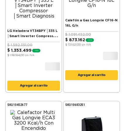
Calefón a Gas Longvie CF16-N
16L G/n
LG Heladera VT34BPY │335 L
$
1
.
091
.
452
,
00
│Smart Inverter Compressor
$
873
.
162
-
20%
│Smart Diagnosis
$
1
.
592
.
351
,
00
$ 721.621,00
sin IVA
$
1
.
353
.
499
-
15%
$ 1.118.594,00
sin IVA
Agregar al carrito
Agregar al carrito
SKU
10452677
SKU
10683251