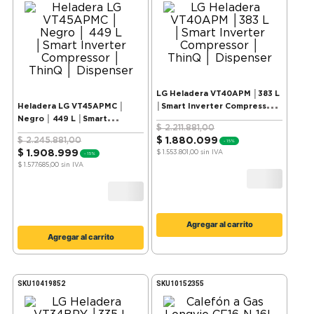
LG Heladera VT40APM │383 L
Heladera LG VT45APMC │
│Smart Inverter Compressor │
Negro │ 449 L │Smart
ThinQ │ Dispenser
$
2
.
211
.
881
,
00
Inverter Compressor │ ThinQ
$
2
.
245
.
881
,
00
$
1
.
880
.
099
-
15%
│ Dispenser
$
1
.
908
.
999
$ 1.553.801,00
sin IVA
-
15%
$ 1.577.685,00
sin IVA
Agregar al carrito
Agregar al carrito
SKU
10419852
SKU
10152355