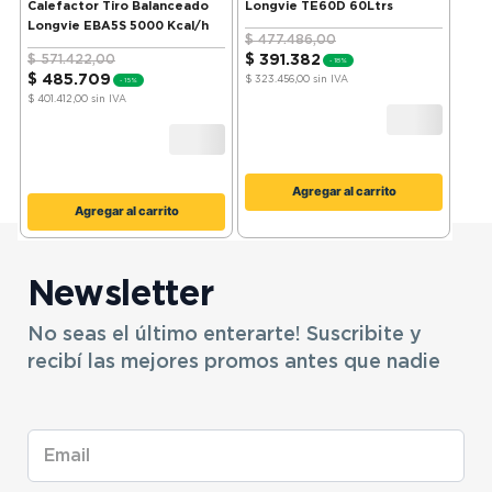
Calefactor Tiro Balanceado
Longvie TE60D 60Ltrs
Longvie EBA5S 5000 Kcal/h
$
477
.
486
,
00
$
571
.
422
,
00
$
391
.
382
-
18%
$
485
.
709
$ 323.456,00
sin IVA
-
15%
$ 401.412,00
sin IVA
Agregar al carrito
Agregar al carrito
Newsletter
No seas el último enterarte! Suscribite y
recibí las mejores promos antes que nadie