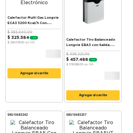
Calefactor Multi Gas Longvie
ECA3 3200 Kcal/h Con
Encendido Electrónico
$
383
.
040
,
00
$
325
.
584
-
15%
Calefactor Tiro Balanceado
$ 269.078,00
sin IVA
Longvie EBA3 con Salida
Multigas
$
538
.
221
,
00
$
457
.
488
-
15%
$ 378.089,00
sin IVA
Agregar al carrito
Agregar al carrito
SKU
10683242
SKU
10683237