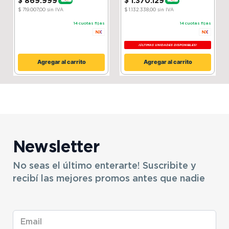
$
869
.
999
$
1
.
370
.
129
-
20 %
-
15 %
$ 719.007,00
sin IVA
$ 1.132.338,00
sin IVA
14
cuotas fijas
14
cuotas fijas
¡ÚLTIMAS UNIDADES DISPONIBLES!
Agregar al carrito
Agregar al carrito
Newsletter
No seas el último enterarte! Suscribite y
recibí las mejores promos antes que nadie