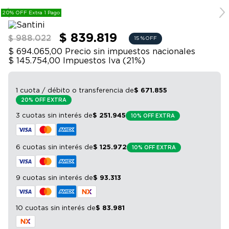
9
.
bicicleta
20% OFF Extra 1 Pago
10
.
sommier
$ 839.819
$ 988.022
15 %
OFF
$ 694.065,00
Precio sin impuestos nacionales
$ 145.754,00
Impuestos Iva (
21
%)
1 cuota / débito o transferencia
de
$
671
.
855
20% OFF EXTRA
3 cuotas sin interés
de
$
251
.
945
10% OFF EXTRA
6 cuotas sin interés
de
$
125
.
972
10% OFF EXTRA
9 cuotas sin interés
de
$
93
.
313
10 cuotas sin interés
de
$
83
.
981