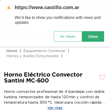
https://www.castillo.com.ar
🔔
We’d like to show you notifications with news and
Buscar
updates
Código postal
Crédito Castillo
Allow
No, thanks
TÉRMINOS MÁS BUSCADOS
1
.
placard
Equipamiento Comercial
2
.
heladera
Hornos y Anafes Estructurales
3
.
celulares
4
.
lavarropas
Horno Eléctrico Convector
5
.
colchones
Santini MC‑600
6
.
cocina
Horno convector profesional de 4 bandejas con doble
7
.
moto
turbina, temporizador de hasta 120 min y control de
temperatura hasta 300 °C. Ideal para cocción rápida y
8
.
aire acondicionado
pareja en ambientes gastronómicos intensivos.
Ver más