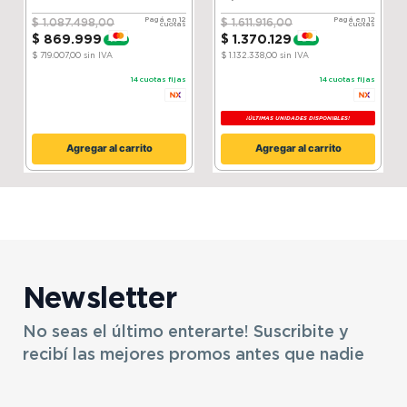
Silver
Compressor│ ThinQ
Pagá en 12
Pagá en 12
$
1
.
087
.
498
,
00
$
1
.
611
.
916
,
00
cuotas
cuotas
$
869
.
999
$
1
.
370
.
129
-
20 %
-
15 %
$ 719.007,00
sin IVA
$ 1.132.338,00
sin IVA
14
cuotas fijas
14
cuotas fijas
¡ÚLTIMAS UNIDADES DISPONIBLES!
Agregar al carrito
Agregar al carrito
Newsletter
No seas el último enterarte! Suscribite y
recibí las mejores promos antes que nadie