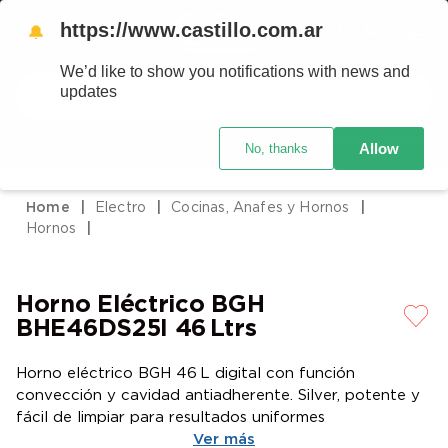
https://www.castillo.com.ar
🔔
We’d like to show you notifications with news and
Buscar
updates
Código postal
Crédito Castillo
Allow
No, thanks
TÉRMINOS MÁS BUSCADOS
1
.
placard
Electro
Cocinas, Anafes y Hornos
2
.
celulares
Hornos
3
.
heladera
4
.
lavarropas
Horno Eléctrico BGH
5
.
cocina
BHE46DS25I 46 Ltrs
6
.
colchones
Horno eléctrico BGH 46 L digital con función
7
.
aire acondicionado
convección y cavidad antiadherente. Silver, potente y
fácil de limpiar para resultados uniformes
8
.
moto
Ver más