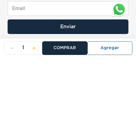
Enviar
－
＋
COMPRAR
- NOSOTROS
- NUESTRAS SUCURSALES
- CERTIFICADO DE GARANTIA BLISTER
Buscá tu sucursal:
27 Sucursales
Atención telefónica: