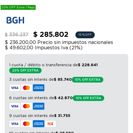
9
.
sommier
20% OFF Extra 1 Pago
10
.
smart tv
$ 285.802
$ 336.237
15 %
OFF
$ 236.200,00
Precio sin impuestos nacionales
$ 49.602,00
Impuestos Iva (
21
%)
1 cuota / débito o transferencia
de
$
228
.
641
20% OFF EXTRA
3 cuotas sin interés
de
$
85
.
740
10% OFF EXTRA
6 cuotas sin interés
de
$
42
.
870
10% OFF EXTRA
9 cuotas sin interés
de
$
31
.
755