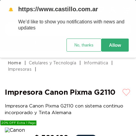
https://www.castillo.com.ar
🔔
We’d like to show you notifications with news and
Buscar
updates
Código postal
Crédito Castillo
Allow
No, thanks
TÉRMINOS MÁS BUSCADOS
1
.
placard
Celulares y Tecnología
Informática
2
.
heladera
Impresoras
3
.
celulares
4
.
lavarropas
Impresora Canon Pixma G2110
5
.
colchones
Impresora Canon Pixma G2110 con sistema continuo
6
.
cocina
incorporado y Tinta Alemana
7
.
moto
20% OFF Extra 1 Pago
8
.
aire acondicionado