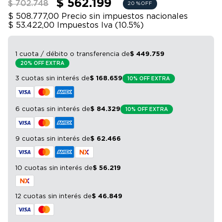
$ 562.199
$ 702.748
20 %
OFF
9
.
bicicleta
$ 508.777,00
Precio sin impuestos nacionales
10
.
sommier
$ 53.422,00
Impuestos Iva (
10.5
%)
1 cuota / débito o transferencia
de
$
449
.
759
20% OFF EXTRA
3 cuotas sin interés
de
$
168
.
659
10% OFF EXTRA
6 cuotas sin interés
de
$
84
.
329
10% OFF EXTRA
9 cuotas sin interés
de
$
62
.
466
10 cuotas sin interés
de
$
56
.
219
12 cuotas sin interés
de
$
46
.
849