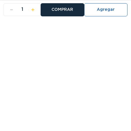
－
＋
COMPRAR
- NOSOTROS
- NUESTRAS SUCURSALES
- CERTIFICADO DE GARANTIA BLISTER
Buscá tu sucursal:
27 Sucursales
Atención telefónica:
0810-888-5678
Llamanos de 9 a 18hs.