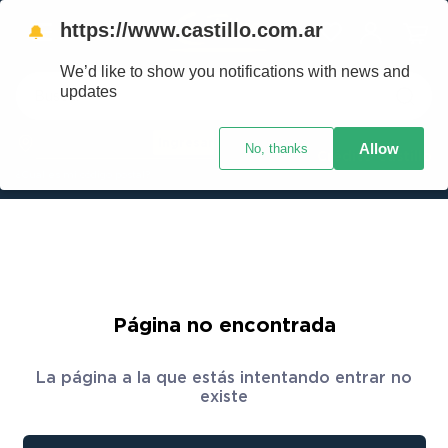
https://www.castillo.com.ar
🔔
We’d like to show you notifications with news and
Buscar
updates
Ingresar
Allow
No, thanks
TÉRMINOS MÁS BUSCADOS
Crédito Castillo
¿Cuál es mi código postal?
1
.
placard
2
.
heladera
3
.
celulares
4
.
lavarropas
5
.
cocina
Página no encontrada
6
.
colchones
La página a la que estás intentando entrar no
7
.
aire acondicionado
existe
8
.
moto