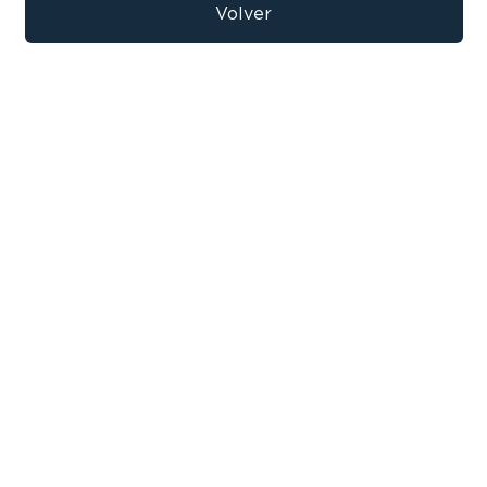
9
.
bicicleta
Volver
10
.
sommier