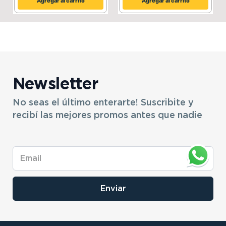
Agregar al carrito
Agregar al carrito
Suspensión
doble amortiguador
trasera
hidráulico
Freno delantero
tambor
Freno trasero
tambor
Newsletter
No seas el último enterarte! Suscribite y
Neumático delantero
60/100‑17
recibí las mejores promos antes que nadie
Neumático trasero
80/100‑14
Tipo de motor
monocilíndrico 4 T
Enviar