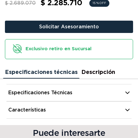
$ 2.285.710
$ 2.689.070
9
.
bicicleta
15 %
OFF
10
.
sommier
Solicitar Asesoramiento
Exclusivo retiro en Sucursal
Especificaciones técnicas
Descripción
Especificaciones Técnicas
Alto
1 070 mm
Características
Modelo
Smash 110 CBS
Ancho
660 mm
Puede interesarte