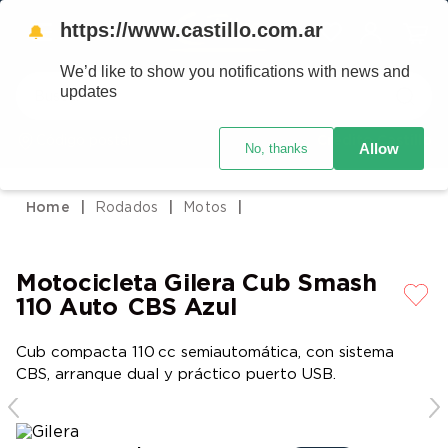
https://www.castillo.com.ar
🔔
We’d like to show you notifications with news and
Buscar
updates
Código postal
Crédito Castillo
Allow
No, thanks
TÉRMINOS MÁS BUSCADOS
1
.
placard
Rodados
Motos
2
.
heladera
3
.
celulares
Motocicleta Gilera Cub Smash
4
.
lavarropas
110 Auto CBS Azul
5
.
colchones
Cub compacta 110 cc semiautomática, con sistema
6
.
cocina
CBS, arranque dual y práctico puerto USB.
7
.
moto
8
.
aire acondicionado