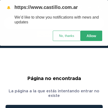
https://www.castillo.com.ar
🔔
We’d like to show you notifications with news and
Buscar
updates
Ingresar
Allow
No, thanks
TÉRMINOS MÁS BUSCADOS
Crédito Castillo
¿Cuál es mi código postal?
1
.
placard
2
.
heladera
3
.
celulares
4
.
lavarropas
5
.
colchones
Página no encontrada
6
.
cocina
La página a la que estás intentando entrar no
7
.
moto
existe
8
.
aire acondicionado