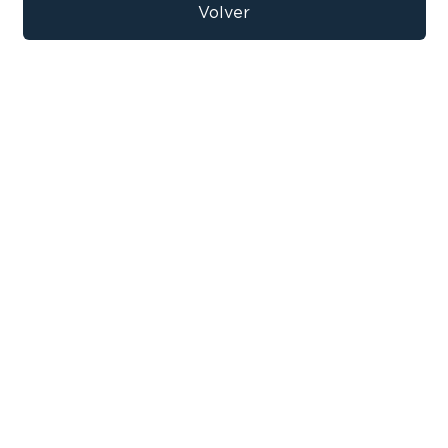
9
.
bicicleta
Volver
10
.
sommier