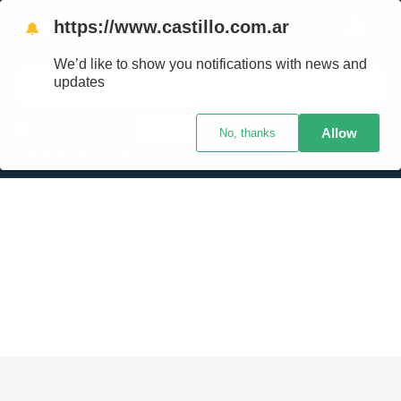
https://www.castillo.com.ar
🔔
We’d like to show you notifications with news and
Buscar
updates
Ingresar
Allow
No, thanks
TÉRMINOS MÁS BUSCADOS
¿Cuál es mi código postal?
1
.
placard
2
.
celulares
3
.
heladera
4
.
lavarropas
5
.
cocina
6
.
colchones
7
.
aire acondicionado
8
.
moto