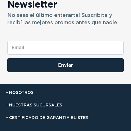
Newsletter
9
.
sommier
10
.
smart tv
No seas el último enterarte! Suscribite y
recibí las mejores promos antes que nadie
Enviar
- NOSOTROS
- NUESTRAS SUCURSALES
- CERTIFICADO DE GARANTIA BLISTER