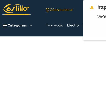
htt
🔔
Código postal
We’d
Categorías
Tv y Audio
Electro
Hogar
Celula