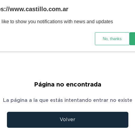
Buscar
ps://www.castillo.com.ar
 like to show you notifications with news and updates
TÉRMINOS MÁS BUSCADOS
res y tecnología
Ventilación
Motos
Ver promociones
1
.
placard
No, thanks
2
.
celulares
3
.
heladera
4
.
lavarropas
5
.
cocina
Página no encontrada
6
.
colchones
La página a la que estás intentando entrar no existe
7
.
aire acondicionado
8
.
moto
Volver
9
.
sommier
10
.
smart tv