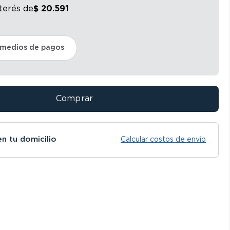
nterés
de
$
20
.
591
 medios de pagos
Comprar
en tu domicilio
Calcular costos de envío