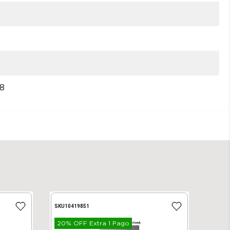
8
SKU
10419851
20% OFF Extra 1 Pago