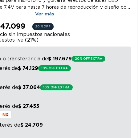
as para micrófono y guitarra, efectos de luces LED
 de 7.4V para hasta 7 horas de reproducción y diseño con
ra fácil transporte.
Ver más
247.099
20 %
OFF
cio sin impuestos nacionales
estos Iva (
21
%)
o o transferencia
de
$
197
.
679
20% OFF EXTRA
terés
de
$
74
.
129
10% OFF EXTRA
terés
de
$
37
.
064
10% OFF EXTRA
terés
de
$
27
.
455
nterés
de
$
24
.
709