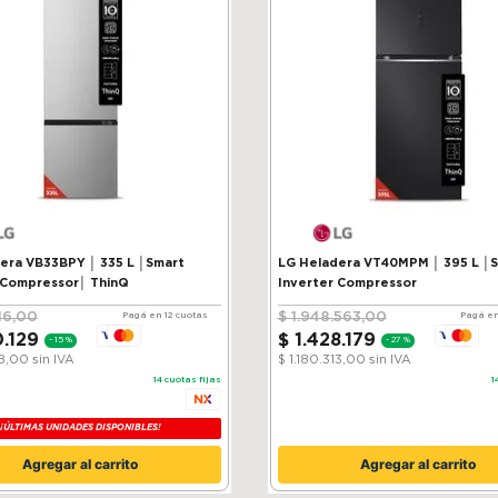
VB33BPY │ 335 L │Smart
LG Heladera VT40MPM │ 395 L │
 Compressor│ ThinQ
Inverter Compressor
16
,
00
$
1
.
948
.
563
,
00
Pagá en 12 cuotas
Pagá en
0
.
129
$
1
.
428
.
179
-
15 %
-
27 %
38,00
sin IVA
$ 1.180.313,00
sin IVA
14
cuotas fijas
1
¡ÚLTIMAS UNIDADES DISPONIBLES!
Agregar al carrito
Agregar al carrito