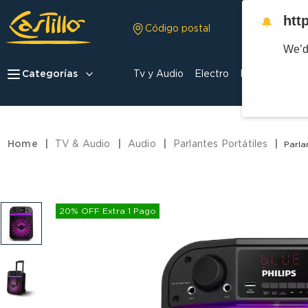
htt
🔔
Código postal
We’d
Categorías
Tv y Audio
Electro
Hogar
Celula
TV & Audio
Audio
Parlantes Portátiles
Parla
20% OFF Extra 1 Pago