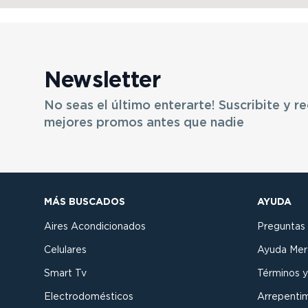
Newsletter
No seas el último enterarte! Suscribite y re
mejores promos antes que nadie
MÁS BUSCADOS
AYUDA
Aires Acondicionados
Preguntas
Celulares
Ayuda Mer
Smart Tv
Términos y
Electrodomésticos
Arrepenti