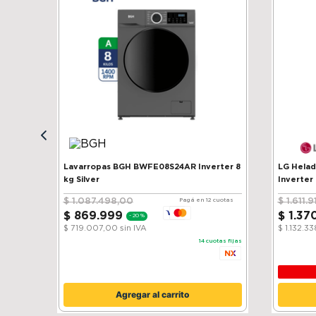
Lavarropas BGH BWFE08S24AR Inverter 8
LG Heladera 
kg Silver
Inverter
$
1
.
087
.
498
,
00
$
1
.
611
.
9
Pagá en 12 cuotas
$
869
.
999
$
1
.
37
-
20 %
$ 719.007,00
sin IVA
$ 1.132.3
14
cuotas fijas
Agregar al carrito