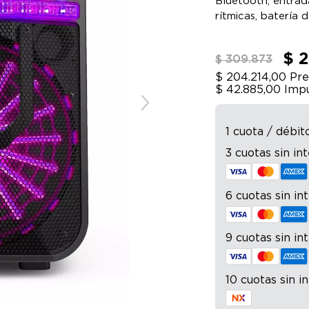
Bluetooth, entrad
rítmicas, batería
ruedas y manija pa
$ 
$ 309.873
$ 204.214,00
Pre
$ 42.885,00
Impu
1 cuota / débit
3 cuotas sin in
6 cuotas sin in
9 cuotas sin in
10 cuotas sin i