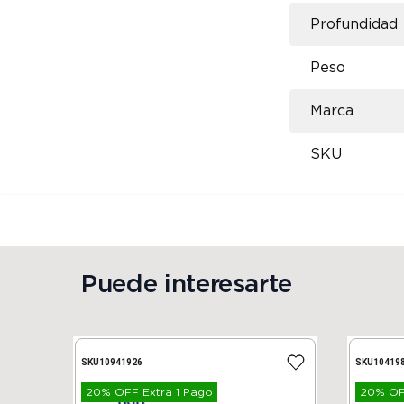
Profundidad
Peso
Marca
SKU
Puede interesarte
SKU
10941926
SKU
10419
20% OFF Extra 1 Pago
20% OFF