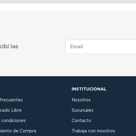
cibí las
INSTITUCIONAL
 frecuentes
Nosotros
cado Libre
Sucursales
 condiciones
Contacto
miento de Compra
Trabaja con nosotros