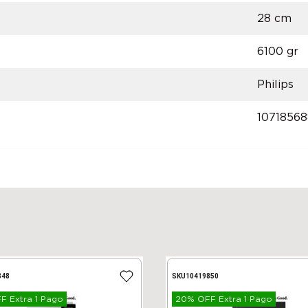
28 cm
6100 gr
Philips
10718568
848
SKU
10419850
 Extra 1 Pago
20% OFF Extra 1 Pago