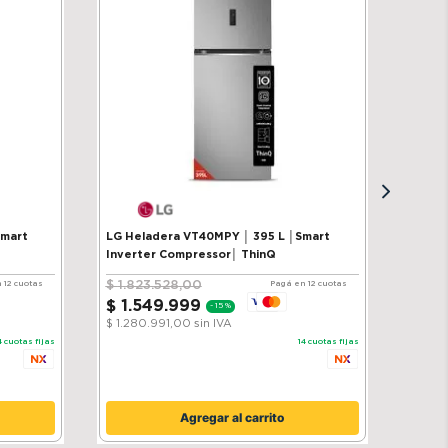
Smart
LG Heladera VT40MPY │ 395 L │Smart
Inverter Compressor│ ThinQ
$
1
.
823
.
528
,
00
 12 cuotas
Pagá en 12 cuotas
$
1
.
549
.
999
-
15 %
$ 1.280.991,00
sin IVA
4
cuotas fijas
14
cuotas fijas
Agregar al carrito