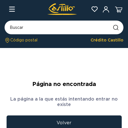
Buscar
Código postal
Crédito Castillo
TÉRMINOS MÁS BUSCADOS
1
.
placard
2
.
heladera
3
.
celulares
4
.
lavarropas
Página no encontrada
5
.
cocina
La página a la que estás intentando entrar no
6
.
colchones
existe
7
.
aire acondicionado
8
.
moto
Volver