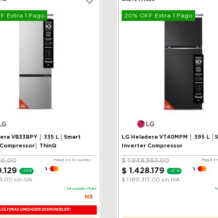
 Extra 1 Pago
20% OFF Extra 1 Pago
VB33BPY │ 335 L │Smart
LG Heladera VT40MPM │ 395 L │
 Compressor│ ThinQ
Inverter Compressor
16
,
00
$
1
.
948
.
563
,
00
Pagá en 12 cuotas
Pagá en
0
.
129
$
1
.
428
.
179
-
15 %
-
27 %
38,00
sin IVA
$ 1.180.313,00
sin IVA
14
cuotas fijas
1
¡ÚLTIMAS UNIDADES DISPONIBLES!