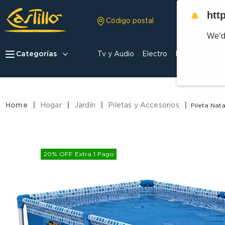
htt
🔔
Código postal
We’d
Categorías
Tv y Audio
Electro
Hogar
Celula
Hogar
Jardín
Piletas y Accesorios
Pileta Nat
20% OFF Extra 1 Pago