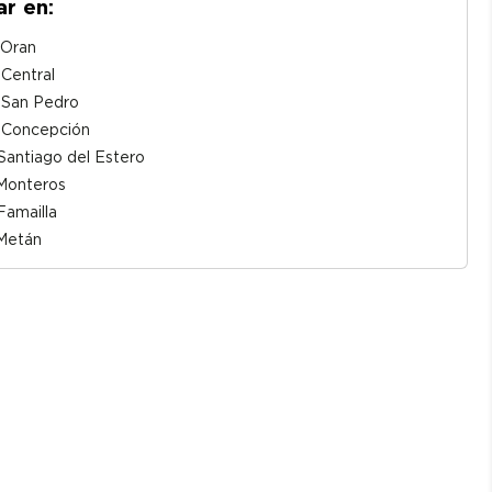
ar en:
o Oran
 Central
o San Pedro
o Concepción
o Santiago del Estero
o Monteros
 Famailla
 Metán