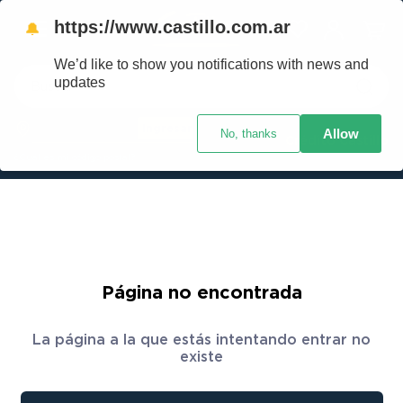
https://www.castillo.com.ar
🔔
We’d like to show you notifications with news and
Buscar
updates
Ingresar
Allow
No, thanks
TÉRMINOS MÁS BUSCADOS
Crédito Castillo
¿Cuál es mi código postal?
1
.
placard
2
.
heladera
3
.
celulares
4
.
lavarropas
5
.
colchones
Página no encontrada
6
.
cocina
La página a la que estás intentando entrar no
7
.
moto
existe
8
.
aire acondicionado