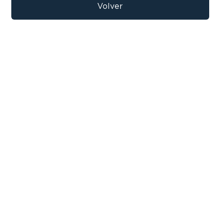
9
.
bicicleta
Volver
10
.
sommier