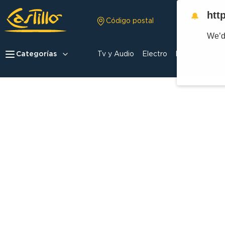
htt
🔔
Código postal
We’d
Categorías
Tv y Audio
Electro
Hogar
Celula