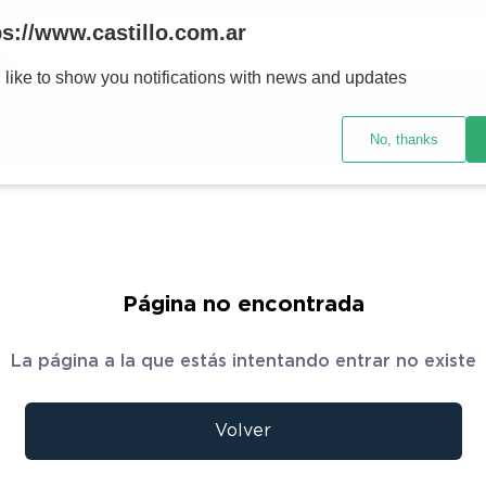
Buscar
ps://www.castillo.com.ar
 like to show you notifications with news and updates
TÉRMINOS MÁS BUSCADOS
res y tecnología
Ventilación
Motos
Ver promociones
1
.
placard
No, thanks
2
.
heladera
3
.
celulares
4
.
lavarropas
5
.
colchones
Página no encontrada
6
.
cocina
La página a la que estás intentando entrar no existe
7
.
moto
8
.
aire acondicionado
Volver
9
.
bicicleta
10
.
sommier