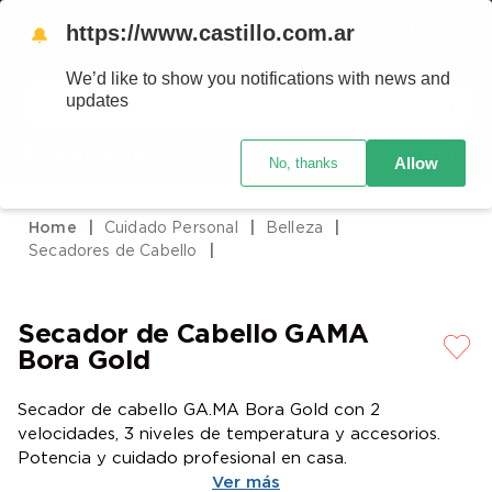
https://www.castillo.com.ar
🔔
We’d like to show you notifications with news and
Buscar
updates
Código postal
Crédito Castillo
Allow
No, thanks
TÉRMINOS MÁS BUSCADOS
1
.
placard
Cuidado Personal
Belleza
2
.
heladera
Secadores de Cabello
3
.
celulares
4
.
lavarropas
Secador de Cabello GAMA
5
.
colchones
Bora Gold
6
.
cocina
Secador de cabello GA.MA Bora Gold con 2
7
.
moto
velocidades, 3 niveles de temperatura y accesorios.
Potencia y cuidado profesional en casa.
8
.
aire acondicionado
Ver más