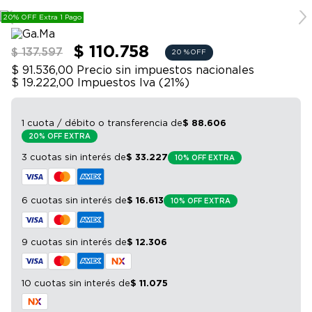
9
.
bicicleta
20% OFF Extra 1 Pago
10
.
sommier
$ 110.758
$ 137.597
20 %
OFF
$ 91.536,00
Precio sin impuestos nacionales
$ 19.222,00
Impuestos Iva (
21
%)
1 cuota / débito o transferencia
de
$
88
.
606
20% OFF EXTRA
3 cuotas sin interés
de
$
33
.
227
10% OFF EXTRA
6 cuotas sin interés
de
$
16
.
613
10% OFF EXTRA
9 cuotas sin interés
de
$
12
.
306
10 cuotas sin interés
de
$
11
.
075