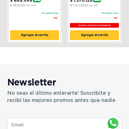
$
869
.
999
$
1
.
370
.
129
-
20 %
-
15 %
$ 719.007,00
sin IVA
$ 1.132.338,00
sin IVA
14
cuotas fijas
14
cuotas fijas
¡ÚLTIMAS UNIDADES DISPONIBLES!
Agregar al carrito
Agregar al carrito
Newsletter
No seas el último enterarte! Suscribite y
recibí las mejores promos antes que nadie