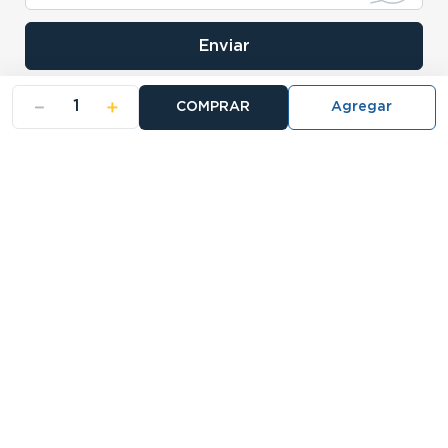
Enviar
－
＋
COMPRAR
- NOSOTROS
- NUESTRAS SUCURSALES
- CERTIFICADO DE GARANTIA BLISTER
Buscá tu sucursal:
27 Sucursales
Atención telefónica:
0810-888-5678
Llamanos de 9 a 18hs.